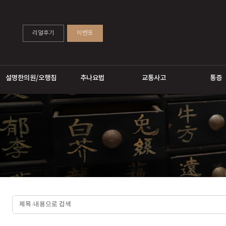
리얼후기
이벤트
설명한의원/오행침
추나요법
교통사고