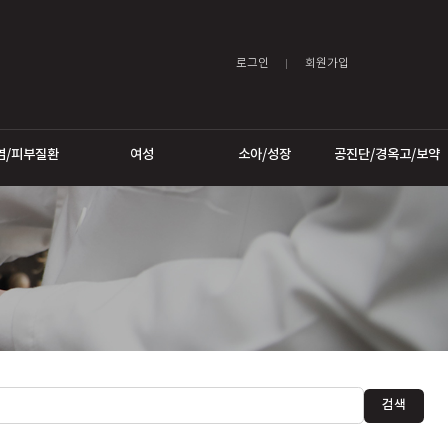
로그인
어트
비염/피부질환
여성
소아/성장