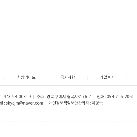
‹
…
1
2
3
32
노트
한방가이드
공지사항
리얼