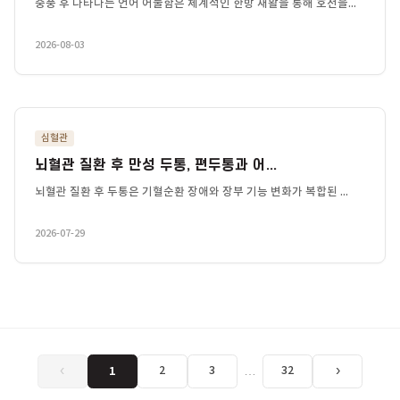
심혈관
중풍 후유증, 말이 어눌해졌을 때 — 언...
..
중풍 후 나타나는 언어 어눌함은 체계적인 한방 재활을 통해 호
2026-08-03
심혈관
뇌혈관 질환 후 만성 두통, 편두통과 어...
.
뇌혈관 질환 후 두통은 기혈순환 장애와 장부 기능 변화가 복합된
2026-07-29