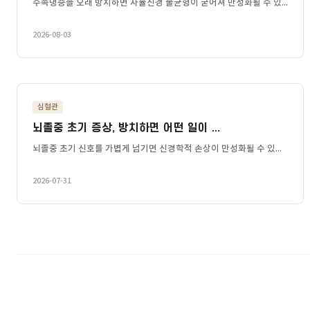
심혈관
송파 방이
문정동 한의원 수족냉증, 방치하면 만성화...
수족냉증을 오래 방치하면 자율신경 불균형이 굳어져 만성화될 수 있.
2026-08-03
심혈관
뇌졸중 초기 증상, 방치하면 어떤 일이 ...
뇌졸중 초기 신호를 가볍게 넘기면 신경학적 손상이 만성화될 수 있..
2026-07-31