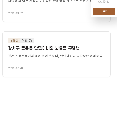
심혈관
뇌졸중 후 손발 저림과 마비감, 한의학에...
전을...
뇌졸중 후 남는 저림과 마비감은 한의학적 접근으로 호전
2026-08-02
심혈관
서울 목동
강서구 등촌동 안면마비와 뇌졸중 구별법
 ...
강서구 등촌동에서 입이 돌아갔을 때, 안면마비와 뇌졸
2026-07-28