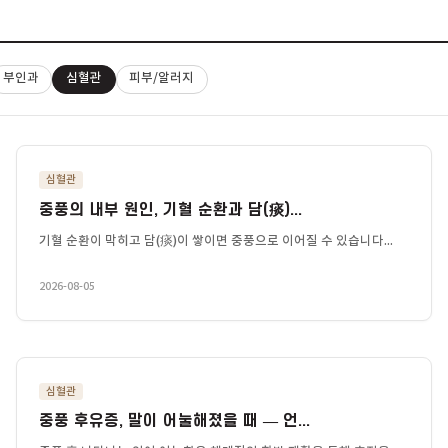
대장
부인과
심혈관
피부/알러지
심혈관
중풍의 내부 원인, 기혈 순환과 담(痰)...
기혈 순환이 막히고 담(痰)이 쌓이면 중풍으로 이어질 수 있습니
2026-08-05