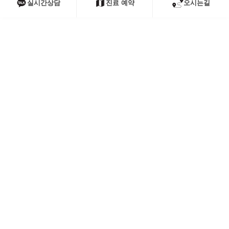
실시간상담
진료 예약
오시는길