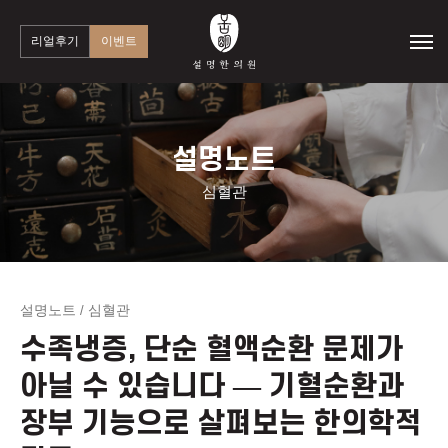
리얼후기
이벤트
설명노트
심혈관
설명노트
심혈관
/
수족냉증, 단순 혈액순환 문제가
아닐 수 있습니다 — 기혈순환과
장부 기능으로 살펴보는 한의학적