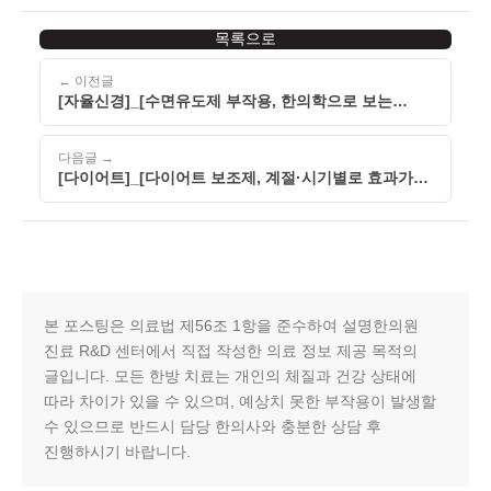
목록으로
← 이전글
[자율신경]_[수면유도제 부작용, 한의학으로 보는
기혈순환과 자율신경 불균형]_[260522]
다음글 →
[다이어트]_[다이어트 보조제, 계절·시기별로 효과가
다를 수 있는 이유]_[260522]
본 포스팅은 의료법 제56조 1항을 준수하여 설명한의원
진료 R&D 센터에서 직접 작성한 의료 정보 제공 목적의
글입니다. 모든 한방 치료는 개인의 체질과 건강 상태에
따라 차이가 있을 수 있으며, 예상치 못한 부작용이 발생할
수 있으므로 반드시 담당 한의사와 충분한 상담 후
진행하시기 바랍니다.