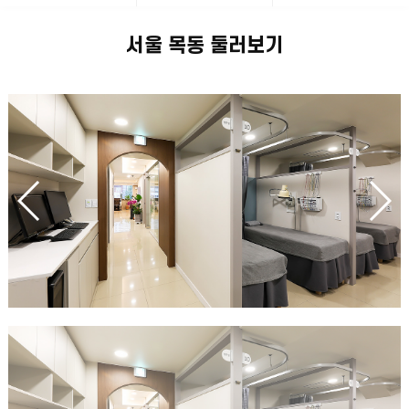
서울 목동 둘러보기
청
청