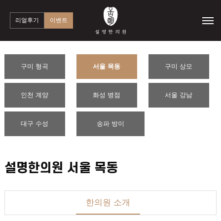
리얼후기
이벤트
구미 형곡
서울 목동
구미 상모
인천 계양
화성 병점
서울 강남
대구 수성
송파 방이
설명한의원 서울 목동
한의원 소개