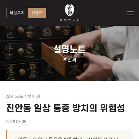
리얼후기
이벤트
설명노트
부인과
설명노트
부인과
/
진안동 일상 통증 방치의 위험성
2026-05-05