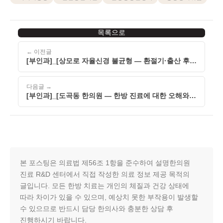
목록으로
← 이전글
[부인과]_[상모로 자율신경 불균형 — 환절기·출산 후·
갱년기에 더 흔들리는 이유]_[260505]
다음글 →
[부인과]_[도곡동 한의원 — 한방 진료에 대한 오해와
올바른 이해]_[260505]
본 포스팅은 의료법 제56조 1항을 준수하여 설명한의원
진료 R&D 센터에서 직접 작성한 의료 정보 제공 목적의
글입니다. 모든 한방 치료는 개인의 체질과 건강 상태에
따라 차이가 있을 수 있으며, 예상치 못한 부작용이 발생할
수 있으므로 반드시 담당 한의사와 충분한 상담 후
진행하시기 바랍니다.