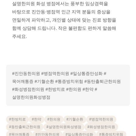
설명한의원 화성 병점에서는 풍부한 임상경력을
바탕으로 진안동·병점역 인근 지역 분들의 증상을
면밀하게 파악하고, 개인별 상태에 맞는 진료 방향을
함께 상담해 드립니다. 작은 불편함도 편하게 말씀해
주세요.
#진안동한의원 #병점역한의원 #일상통증만성화 #
목어깨통증 #기혈순환 #통증방치위험 #동탄출퇴근한의원
#화성병점한의원 #한방치료 #한의원 #한약 #
설명한의원화성병점
#
한방치료
#
한약
#
한의원
#
기혈순환
#
병점역한의원
#
동탄출퇴근한의원
#
설명한의원화성병점
#
화성병점한의원
#
목어깨통증
#
진안동한의원
#
일상통증만성화
#
통증방치위험