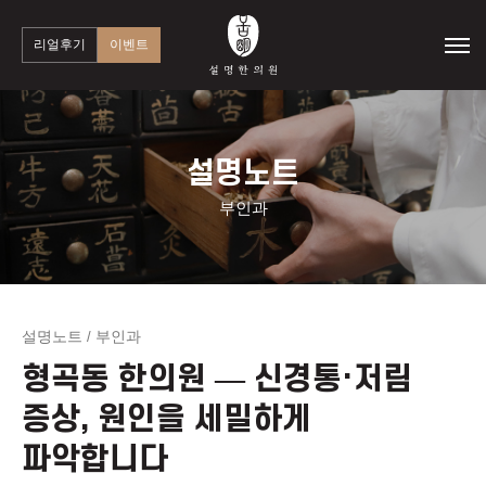
리얼후기
이벤트
설명노트
부인과
설명노트
부인과
/
형곡동 한의원 — 신경통·저림
증상, 원인을 세밀하게
파악합니다