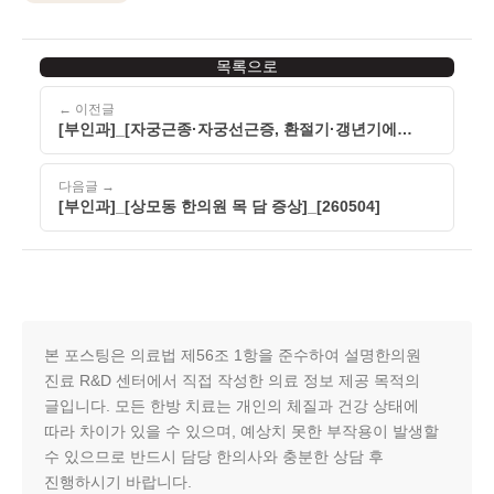
목록으로
← 이전글
[부인과]_[자궁근종·자궁선근증, 환절기·갱년기에
증상이 심해지는 이유]_[260504]
다음글 →
[부인과]_[상모동 한의원 목 담 증상]_[260504]
본 포스팅은 의료법 제56조 1항을 준수하여 설명한의원
진료 R&D 센터에서 직접 작성한 의료 정보 제공 목적의
글입니다. 모든 한방 치료는 개인의 체질과 건강 상태에
따라 차이가 있을 수 있으며, 예상치 못한 부작용이 발생할
수 있으므로 반드시 담당 한의사와 충분한 상담 후
진행하시기 바랍니다.