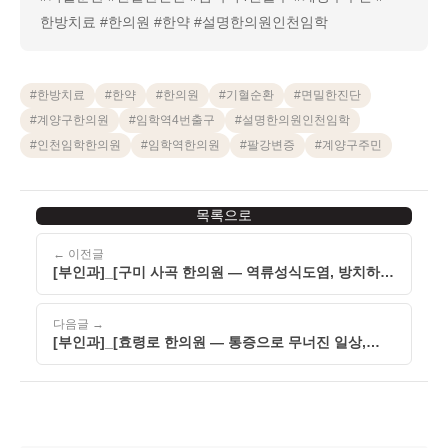
한방치료 #한의원 #한약 #설명한의원인천임학
#
한방치료
#
한약
#
한의원
#
기혈순환
#
면밀한진단
#
계양구한의원
#
임학역4번출구
#
설명한의원인천임학
#
인천임학한의원
#
임학역한의원
#
팔강변증
#
계양구주민
목록으로
← 이전글
[부인과]_[구미 사곡 한의원 — 역류성식도염, 방치하면
만성화될 수 있습니다]_[260501]
다음글 →
[부인과]_[효령로 한의원 — 통증으로 무너진 일상,
설명한의원 서울 강남에서 함께 살펴봅니다]_[260501]