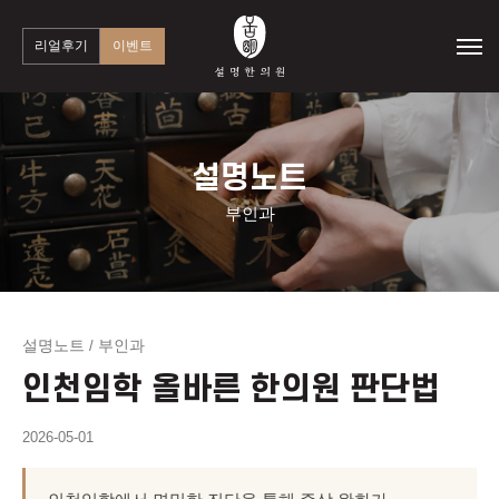
리얼후기
이벤트
설명노트
부인과
설명노트
부인과
/
인천임학 올바른 한의원 판단법
2026-05-01