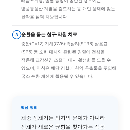
태음조위탕, 실열 증상이 동반된 경우에는
방풍통성산 계열을 검토하는 등 개인 상태에 맞는
한약을 살펴 처방합니다.
순환을 돕는 침구·약침 치료
3
중완(CV12)·기해(CV6)·족삼리(ST36)·삼음교
(SP6) 등 소화·대사와 관련된 경혈에 전침을
적용해 교감신경 조절과 대사 활성화를 도울 수
있으며, 약침은 해당 경혈에 한약 추출물을 주입해
국소 순환 개선에 활용될 수 있습니다.
핵심 정리
체중 정체기는 의지의 문제가 아니라
신체가 새로운 균형을 찾아가는 적응