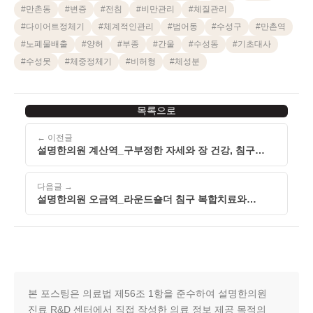
#
만촌동
#
변증
#
전침
#
비만관리
#
체질관리
#
다이어트정체기
#
체계적인관리
#
범어동
#
수성구
#
만촌역
#
노폐물배출
#
양허
#
부종
#
간울
#
수성동
#
기초대사
#
수성못
#
체중정체기
#
비허형
#
체성분
목록으로
← 이전글
설명한의원 계산역_구부정한 자세와 장 건강, 침구
치료로 살펴보다
다음글 →
설명한의원 오금역_라운드숄더 침구 복합치료와
교감신경
본 포스팅은 의료법 제56조 1항을 준수하여 설명한의원
진료 R&D 센터에서 직접 작성한 의료 정보 제공 목적의