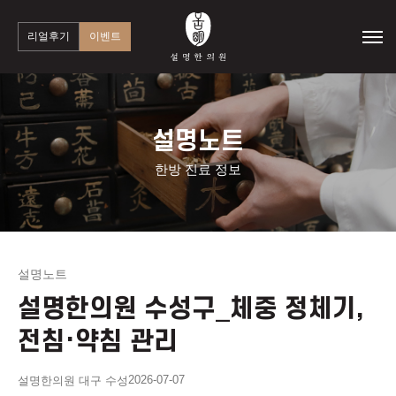
리얼후기
이벤트
설명노트
한방 진료 정보
설명노트
설명한의원 수성구_체중 정체기,
전침·약침 관리
2026-07-07
설명한의원 대구 수성