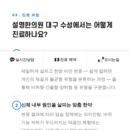
03 · 진료 과정
설명한의원 대구 수성에서는 어떻게
진료하나요?
면밀한 진찰과 변증
1
실시간상담
진료 예약
오시는길
체질량지수, 체성분, 생활 습관, 동반 증상을
세밀하게 살피고 한방 비만 변증 — 쉽게 말하면
개인의 체질과 불균형 유형을 분류하는 과정 — 을
통해 비허형·간울형·양허형 등 유형을 구분합니다.
신체 내부 원인을 살피는 맞춤 한약
2
변증 결과에 따라 담습 정체에는 의이인탕, 비위
기능 저하가 두드러지는 태음인 체형에는