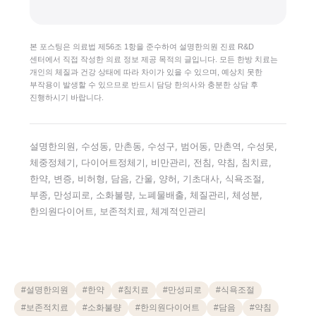
본 포스팅은 의료법 제56조 1항을 준수하여 설명한의원 진료 R&D
센터에서 직접 작성한 의료 정보 제공 목적의 글입니다. 모든 한방 치료는
개인의 체질과 건강 상태에 따라 차이가 있을 수 있으며, 예상치 못한
부작용이 발생할 수 있으므로 반드시 담당 한의사와 충분한 상담 후
진행하시기 바랍니다.
설명한의원, 수성동, 만촌동, 수성구, 범어동, 만촌역, 수성못,
체중정체기, 다이어트정체기, 비만관리, 전침, 약침, 침치료,
한약, 변증, 비허형, 담음, 간울, 양허, 기초대사, 식욕조절,
부종, 만성피로, 소화불량, 노폐물배출, 체질관리, 체성분,
한의원다이어트, 보존적치료, 체계적인관리
#
설명한의원
#
한약
#
침치료
#
만성피로
#
식욕조절
#
보존적치료
#
소화불량
#
한의원다이어트
#
담음
#
약침