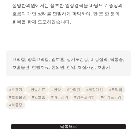
설명한의원에서는 풍부한 임상경력을 바탕으로 증상의
흐름과 개인 상태를 면밀하게 파악하여, 한 분 한 분의
회복을 함께 도모하겠습니다.
코막힘, 양측코막힘, 입호흡, 상기도건강, 비강점막, 턱통증,
호흡불편, 한방치료, 한의원, 한약, 체질개선, 호흡기
#
호흡기
#
한방치료
#
한약
#
한의원
#
체질개선
#
코막힘
#
호흡불편
#
입호흡
#
비강점막
#
양측코막힘
#
상기도건강
#
턱통증
목록으로