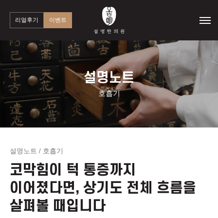
리얼후기
이벤트
설명노트
호흡기
설명노트
호흡기
/
코막힘이 턱 통증까지
이어졌다면, 상기도 전체 흐름을
살펴볼 때입니다