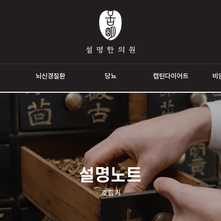
통증
뇌신경질환
당뇨
캡틴다이
설명노트
호흡기