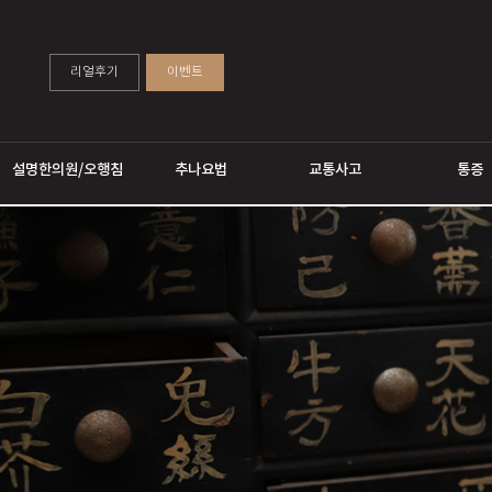
리얼후기
이벤트
설명한의원/오행침
추나요법
교통사고