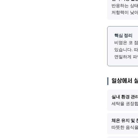
폐기(
자극에
비위(
영향을
있습니
면역 
반응하
저항력
핵심
비염
있습
면밀