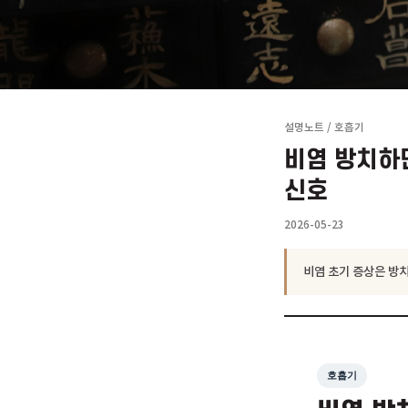
설명노트
/
호흡기
비염 방
신호
2026-05-23
비염 초기 증