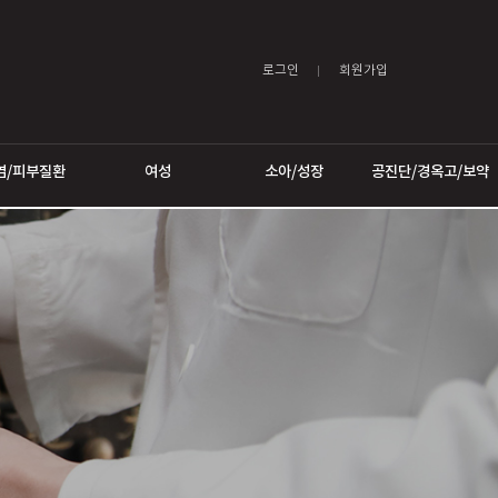
로그인
어트
비염/피부질환
여성
소아/성장