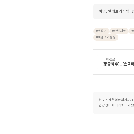
외출 
수 있
것이 
바랍니
콧물과 
살펴볼수
면밀하게
혼자 감
비염, 알레르