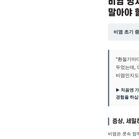
호흡기
비염
말아
비염 
"환
두었
비염
▶ 
경험