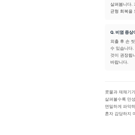
자주 
Q. 
감기는
반복적
비슷한
도움이
Q. 
한의학
살펴봅
균형 
Q. 