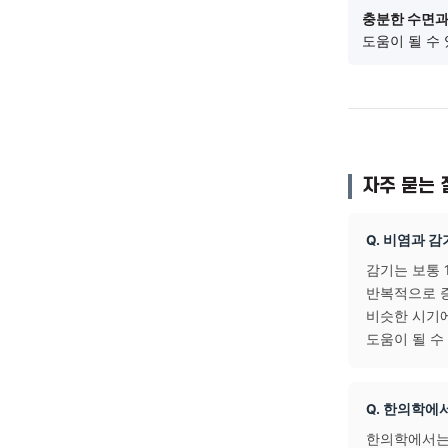
일상
실내 
세탁을
체온 유
따뜻한
충분한
도움이