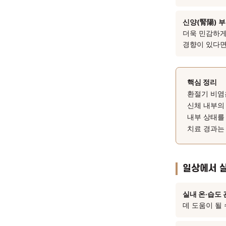
폐기(
공기·
기온 
비위(
원활하
콧물이
신양(
더욱 
경향이
핵심
환절
신체