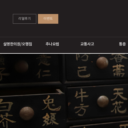
리얼후기
이벤트
설명한의원/오행침
추나요법
교통사고