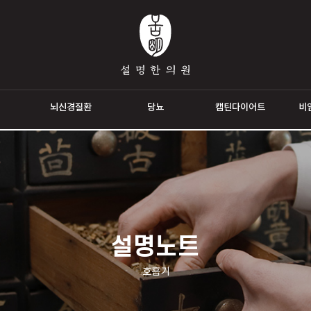
통증
뇌신경질환
당뇨
캡틴다이
설명노트
호흡기