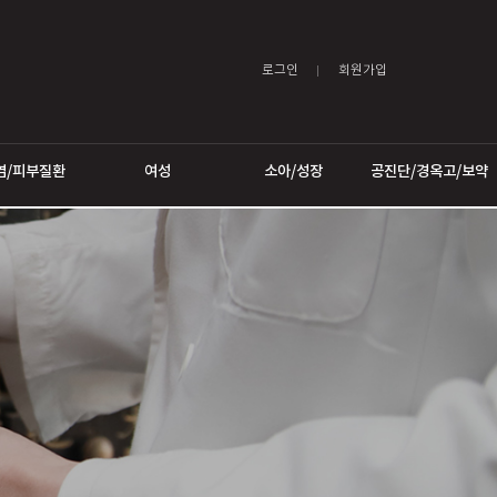
로그인
어트
비염/피부질환
여성
소아/성장