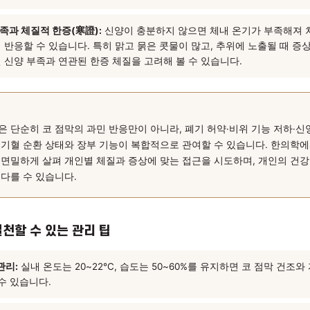
肺氣) 허약:
한의학에서 폐는 코와 직접 연결된 장부로, 폐기가 충
꽃가루·먼지 등)에 대한 방어력이 약해져 코막힘과 콧물이 반복될 
변화가 클 때 증상이 두드러지는 경우, 폐기 상태를 살펴보는 것이 
脾胃) 기능 저하:
비위는 음식물을 소화·흡수해 기혈을 생성하는 장
지 않으면 체내에 습담(濕痰)이 쌓이기 쉽고, 이 습담이 코 점막
 지속될 수 있다고 봅니다.
腎陽) 부족과 체질적 한증(寒證):
신양이 충분하지 않으면 체내 온
민감하게 반응할 수 있습니다. 특히 맑고 묽은 콧물이 많고, 추위에
 있다면 신양 부족과 연관된 한증 체질을 고려해 볼 수 있습니다.
 정리
기 비염은 단순히 코 점막의 과민 반응만이 아니라, 폐기 허약·비위
 내부의 기혈 순환 상태와 장부 기능이 복합적으로 관여할 수 있