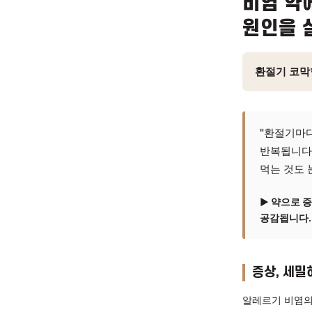
호흡기
비염
원인
환절기
"환
반복
먹는
▶ 
공감