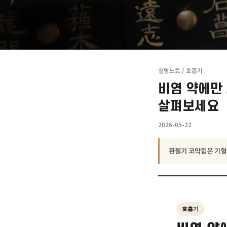
설명노트
/
호흡기
비염 약
살펴보
2026-05-22
환절기 코막힘