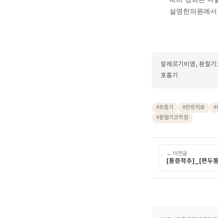
Q. 
찬 공
또한 
리듬을
상담해
매년 반
기혈 순
따라 경
설명한의