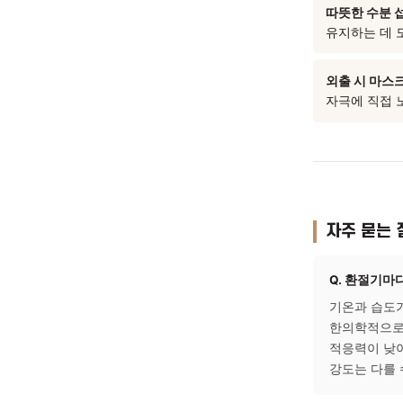
내부
치료
일상
실내 온
데 도
따뜻한
유지하
외출 
자극에