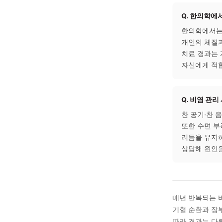
자주 
Q. 
기온과
한의학
적응력
강도는
Q. 
한의학
개인의
치료 
자신에