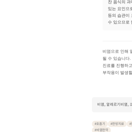
한약은
체질과
수 있
Q. 
알레르
스트레
면밀하
달라질
Q. 
찬 음
있는 
등의 
수 있