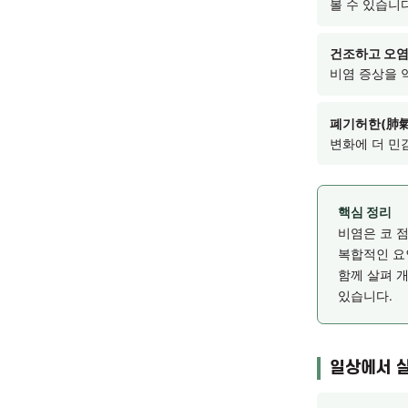
찬 음
전달되
있습니
과도한
수 있
볼 수
건조하
비염 
폐기허
변화에