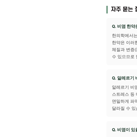
완화하
외출 후
있으며
가벼운
면역력
자주 
Q. 
한의학