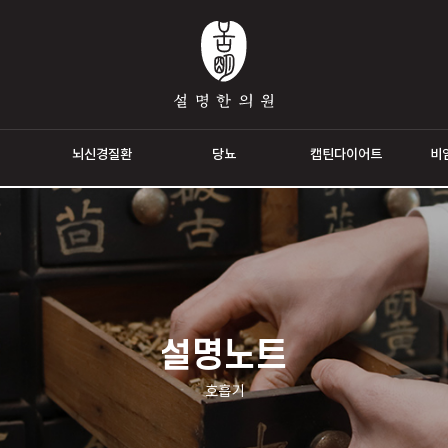
통증
뇌신경질환
당뇨
캡틴다이
설명노트
호흡기