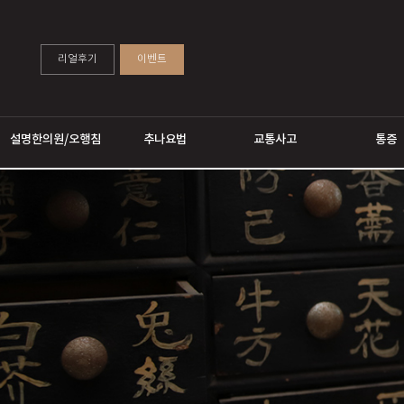
리얼후기
이벤트
설명한의원/오행침
추나요법
교통사고