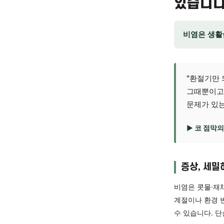
호흡기
비염
있습
비염은
"환
그때
문제
▶ 