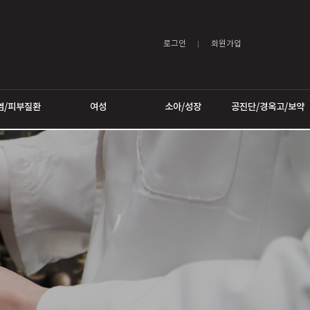
로그인
어트
비염/피부질환
여성
소아/성장