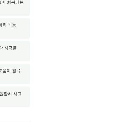
실내 환경 등 일상의
신(肺脾腎)의 기능과 체질을
 면역 회복을 기대할 수
 통해 면역 기능이 회복되는
식을 섭취하면 비위 기능
 줄이면 코 점막 자극을