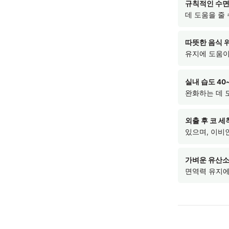
핵심
비염은
복합
함께
있습
일상
규칙적
데 도
따뜻한
유지에
실내 습