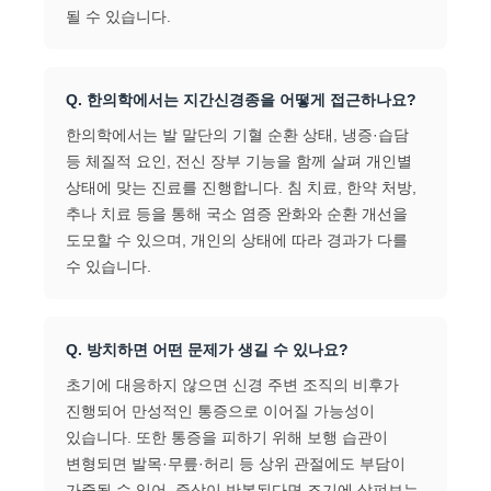
될 수 있습니다.
Q. 한의학에서는 지간신경종을 어떻게 접근하나요?
한의학에서는 발 말단의 기혈 순환 상태, 냉증·습담
등 체질적 요인, 전신 장부 기능을 함께 살펴 개인별
상태에 맞는 진료를 진행합니다. 침 치료, 한약 처방,
추나 치료 등을 통해 국소 염증 완화와 순환 개선을
도모할 수 있으며, 개인의 상태에 따라 경과가 다를
수 있습니다.
Q. 방치하면 어떤 문제가 생길 수 있나요?
초기에 대응하지 않으면 신경 주변 조직의 비후가
진행되어 만성적인 통증으로 이어질 가능성이
있습니다. 또한 통증을 피하기 위해 보행 습관이
변형되면 발목·무릎·허리 등 상위 관절에도 부담이
가중될 수 있어, 증상이 반복된다면 조기에 살펴보는