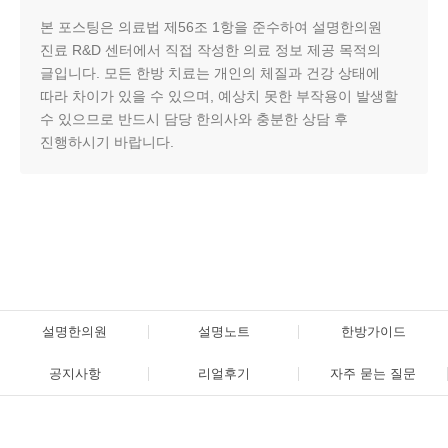
본 포스팅은 의료법 제56조 1항을 준수하여 설명한의원
진료 R&D 센터에서 직접 작성한 의료 정보 제공 목적의
글입니다. 모든 한방 치료는 개인의 체질과 건강 상태에
따라 차이가 있을 수 있으며, 예상치 못한 부작용이 발생할
수 있으므로 반드시 담당 한의사와 충분한 상담 후
진행하시기 바랍니다.
설명한의원
설명노트
한방가이드
공지사항
리얼후기
자주 묻는 질문