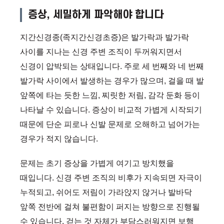
증상, 세밀하게 파악해야 합니다
지간신경종(족지간신경초증)은 발가락과 발가락
사이를 지나는 신경 주변 조직이 두꺼워지면서
신경이 압박되는 상태입니다. 주로 세 번째와 네 번째
발가락 사이에서 발생하는 경우가 많으며, 걸을 때 발
앞쪽에 타는 듯한 느낌, 찌릿한 저림, 감각 둔화 등이
나타날 수 있습니다. 증상이 비교적 가볍게 시작되기
때문에 단순 피로나 신발 문제로 오해하고 넘어가는
경우가 적지 않습니다.
문제는 초기 증상을 가볍게 여기고 방치했을
때입니다. 신경 주변 조직의 비후가 지속되면 자극이
누적되고, 쉬어도 저림이 가라앉지 않거나 발바닥
앞쪽 전반에 걸쳐 불편함이 퍼지는 방향으로 진행될
수 있습니다. 걷는 것 자체가 부담스러워지면 보행