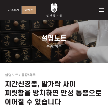
리얼후기
이벤트
설명노트
통증/척추
설명노트
통증/척추
/
지간신경종, 발가락 사이
찌릿함을 방치하면 만성 통증으로
이어질 수 있습니다