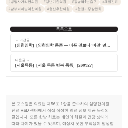
#
뱅뱅사거리한의원
#
갱년기한의원
#
강남역4번출구
#
체질진료
#
남부터미널역한의원
#
출산후한의원
#
환절기증상완화
목록으로
← 이전글
[인천임학]_[인천임학 통증 — 아픈 것보다 '이것' 먼저
확인해야 후회 없습니다]_[260527]
다음글 →
[서울목동]_[서울 목동 반복 통증]_[260527]
본 포스팅은 의료법 제56조 1항을 준수하여 설명한의원
진료 R&D 센터에서 직접 작성한 의료 정보 제공 목적의
글입니다. 모든 한방 치료는 개인의 체질과 건강 상태에
따라 차이가 있을 수 있으며, 예상치 못한 부작용이 발생할