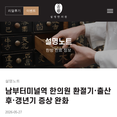
리얼후기
이벤트
설명노트
한방 진료 정보
설명노트
남부터미널역 한의원 환절기·출산
후·갱년기 증상 완화
2026-05-27