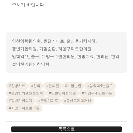
주시기 바랍니다.
인천임학한의원, 환절기피로, 출산후기력저하,
갱년기한의원, 기혈순환, 계양구피로한의원,
임학역4번출구, 계양구주민한의원, 한방치료, 한의원, 한약,
설명한의원인천임학
#
한방치료
#
한약
#
한의원
#
기혈순환
#
임학역4번출구
#
설명한의원인천임학
#
인천임학한의원
#
계양구주민한의원
#
갱년기한의원
#
환절기피로
#
출산후기력저하
#
계양구피로한의원
목록으로