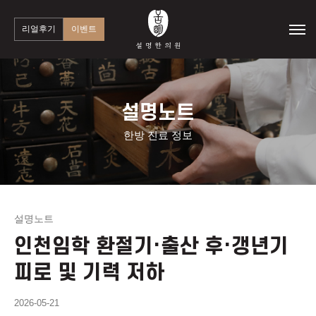
리얼후기
이벤트
설명노트
한방 진료 정보
설명노트
인천임학 환절기·출산 후·갱년기
피로 및 기력 저하
2026-05-21