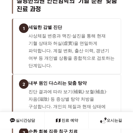
설명한의원 인천임학의 '기혈 순환' 맞춤
진료 과정
세밀한 감별 진단
1
사상체질 변증과 맥진·설진을 통해 현재
기혈 상태와 허실(虛實)을 면밀하게
파악합니다. 계절 변화, 출산 이력, 갱년기
여부 등 개인별 상황을 종합적으로 검토하는
단계입니다.
내부 원인 다스리는 맞춤 탕약
2
진단 결과에 따라 보기(補氣)·보혈(補血)·
자음(滋陰) 등 증상별 탕약 처방을
구성합니다. 개인의 체질과 현재 상태에
따라 처방 구성이 달라질 수 있습니다.
실시간상담
진료 예약
오시는길
순환 회복 집중 침구 치료
3