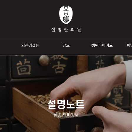
통증
뇌신경질환
당뇨
캡틴다이
설명노트
한방 진료 정보