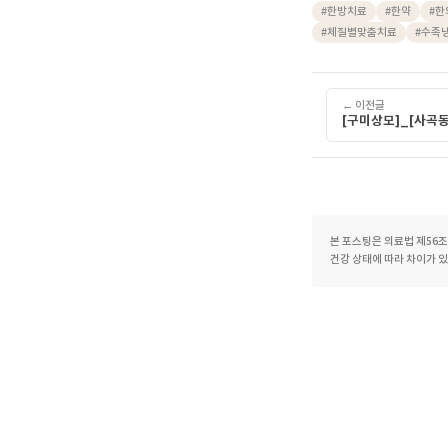
몸이 보
증상이 
결정하실
병점역기혈순환
동탄출퇴근길한
#
한방치료
#
한
#
체질별맞춤치료