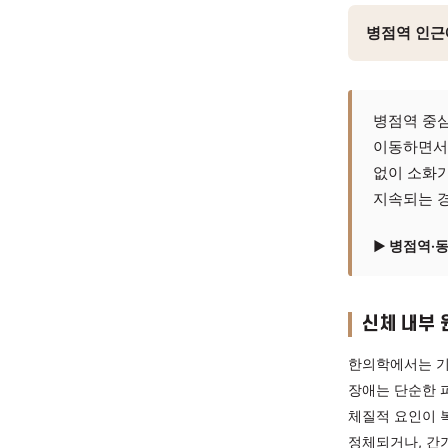
설명한의
병점
병점
병점
이동
없이
지속
▶ 