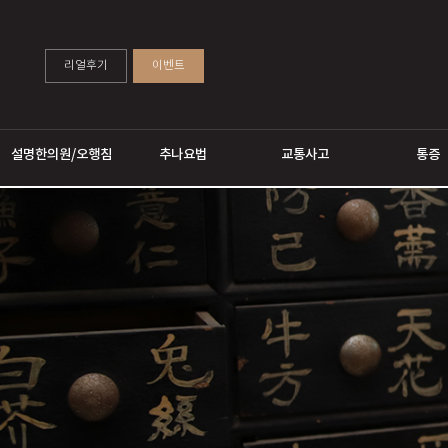
리얼후기
이벤트
설명한의원/오행침
추나요법
교통사고