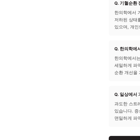
기혈
병점
자주 
Q. 
한의학
저하된
있으며
Q. 