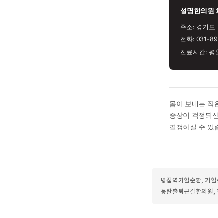
한의학
세밀하
순환 
Q. 
과도한
있습니
면밀하
설명
주소:
전화: 
진료시간