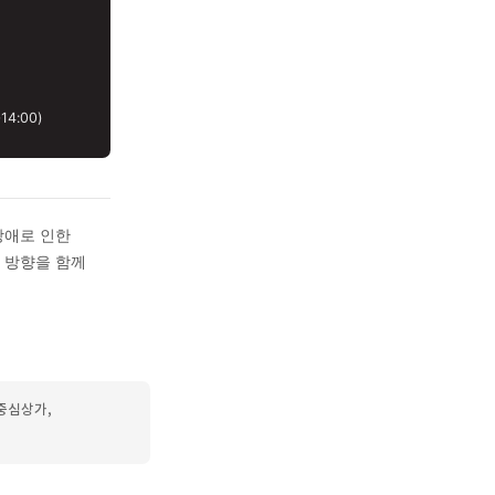
허·기혈양허 등 내부 원인을
을 통해 장부 기능 회복과
행됩니다.
 생성에 영향을 줄 수
와 상담하여 원인을
 점심 13:00~14:00)