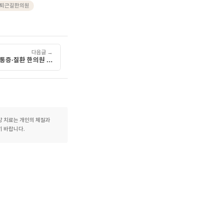
에서 기혈순환 장애로 인한
담하신 후 진료 방향을 함께
춤치료, 병점역 중심상가,
기능저하
#
동탄출퇴근길한의원