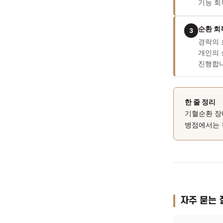
1
2
3
한 줄