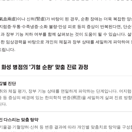
 내부 원인을 세밀하게 분석합니다
서는 기혈(氣血)이 몸 전체를 순환하며 장부(臟腑)와 경락(經絡)
순한 피로감이나 혈액순환 문제를 넘어, 간(肝)·비(脾)·신(腎) 등
요인이 복합적으로 작용하여 나타날 수 있습니다. 예를 들어 비허(脾
나, 간기울결(肝氣鬱結)로 기의 소통이 막히면 전신 순환이 저하
.
혈 부족(氣血兩虛)이나 신허(腎虛)가 바탕이 된 경우, 순환 장애는
니다. 어지럼증·두통·수족냉증·소화 불량·만성 피로 등의 증상이 
다 체질과 장부 기능 저하 여부를 함께 살펴보는 것이 도움이 될 
는 풍부한 임상경력을 바탕으로 개인의 체질과 장부 상태를 세밀
안내해 드립니다.
의원 화성 병점의 '기혈 순환' 맞춤 진료 과정