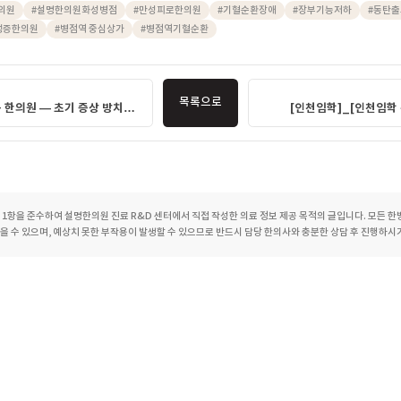
내는 작은 신호들을 오래 미루지 않으시길 바랍니다. 병점역 인근
걱정되신다면, 설명한의원 화성 병점에서 담당 한의사와 충분히 상
 수 있습니다.
, 기혈순환장애, 장부기능저하, 수족냉증한의원, 만성피로한의원, 체질별맞
의원, 한방치료, 한의원, 한약, 설명한의원화성병점
약
#
한의원
#
설명한의원화성병점
#
만성피로한의원
#
기혈순환장애
#
장부
#
수족냉증한의원
#
병점역 중심상가
#
병점역기혈순환