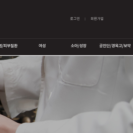
로그인
어트
비염/피부질환
여성
소아/성장