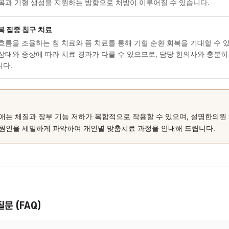
세밀한 감별 진단
병력 청취와 체질 평가, 장부 기능 상태를 면밀하게 파악하는 단계
수족냉증 등 증상의 배경에 있는 한의학적 변증(辨證)을 세밀하게
결정합니다.
내부 원인 다스리는 맞춤 탕약
비허·간기울결·기혈양허·신허 등 변증 결과에 따라 개인별 맞춤치
기능 회복과 기혈 생성을 지원하는 방향으로 처방이 이루어질 수 
순환 회복 집중 침구 치료
경락의 흐름을 조율하는 침 치료와 뜸 치료를 통해 기혈 순환 회복
개인의 상태와 증상에 따라 치료 경과가 다를 수 있으므로, 담당 
진행합니다.
 정리