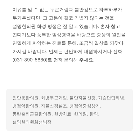
이유를 알 수 없는 두근거림과 불안감으로 하루하루가
무거우셨다면, 그 고통이 결코 가볍지 않다는 것을
설명한의원 화성 병점은 잘 알고 있습니다. 혼자 참고
견디기보다 풍부한 임상경력을 바탕으로 증상의 원인을
면밀하게 파악하는 진료를 통해, 조금씩 일상을 되찾아
가시길 바랍니다. 언제든 편안하게 내원하시거나 전화
(031-890-5880)로 먼저 문의해 주세요.
진안동한의원, 화병두근거림, 불안자율신경, 가슴답답화병,
병점역한의원, 자율신경실조, 병점역중심상가,
동탄출퇴근길한의원, 한방치료, 한의원, 한약,
설명한의원화성병점