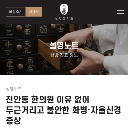
리얼후기
이벤트
설명노트
한방 진료 정보
설명노트
진안동 한의원 이유 없이
두근거리고 불안한 화병·자율신경
증상