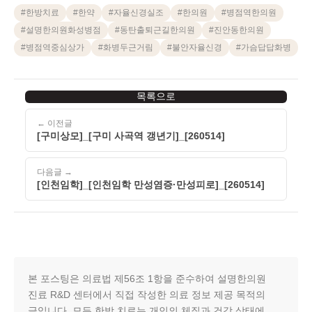
#
한방치료
#
한약
#
자율신경실조
#
한의원
#
병점역한의원
#
설명한의원화성병점
#
동탄출퇴근길한의원
#
진안동한의원
#
병점역중심상가
#
화병두근거림
#
불안자율신경
#
가슴답답화병
목록으로
← 이전글
[구미상모]_[구미 사곡역 갱년기]_[260514]
다음글 →
[인천임학]_[인천임학 만성염증·만성피로]_[260514]
본 포스팅은 의료법 제56조 1항을 준수하여 설명한의원
진료 R&D 센터에서 직접 작성한 의료 정보 제공 목적의
글입니다. 모든 한방 치료는 개인의 체질과 건강 상태에