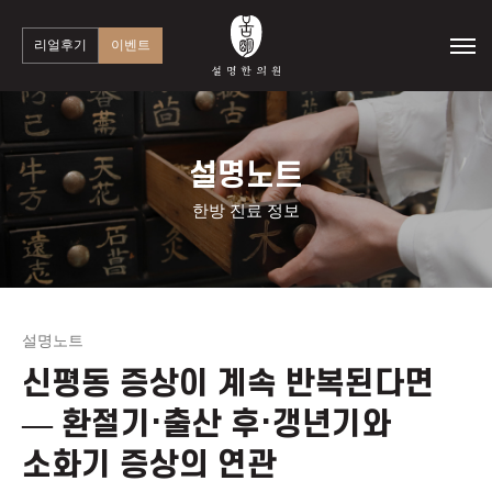
리얼후기
이벤트
설명노트
한방 진료 정보
설명노트
신평동 증상이 계속 반복된다면
— 환절기·출산 후·갱년기와
소화기 증상의 연관