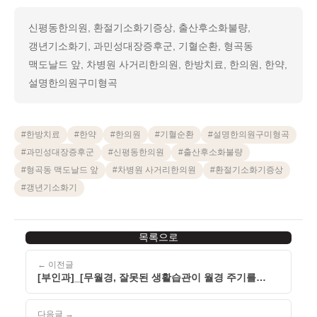
신평동한의원, 환절기소화기증상, 출산후소화불량,
갱년기소화기, 과민성대장증후군, 기혈순환, 형곡동
맥도날드 앞, 차병원 사거리한의원, 한방치료, 한의원, 한약,
설명한의원구미형곡
#
한방치료
#
한약
#
한의원
#
기혈순환
#
설명한의원구미형곡
#
과민성대장증후군
#
신평동한의원
#
출산후소화불량
#
형곡동 맥도날드 앞
#
차병원 사거리한의원
#
환절기소화기증상
#
갱년기소화기
목록으로
← 이전글
[부인과]_[무월경, 잘못된 생활습관이 월경 주기를
흐트러뜨릴 수 있습니다]_[260512]
다음글 →