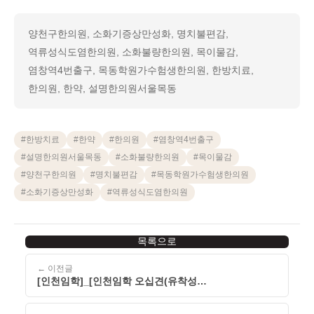
양천구한의원, 소화기증상만성화, 명치불편감,
역류성식도염한의원, 소화불량한의원, 목이물감,
염창역4번출구, 목동학원가수험생한의원, 한방치료,
한의원, 한약, 설명한의원서울목동
#
한방치료
#
한약
#
한의원
#
염창역4번출구
#
설명한의원서울목동
#
소화불량한의원
#
목이물감
#
양천구한의원
#
명치불편감
#
목동학원가수험생한의원
#
소화기증상만성화
#
역류성식도염한의원
목록으로
← 이전글
[인천임학]_[인천임학 오십견(유착성
관절낭염)]_[260508]