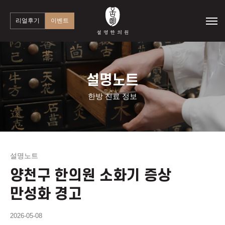
리얼후기
이벤트
설명노트
한방 진료 정보
설명노트
양천구 한의원 소화기 증상
만성화 경고
2026-05-08