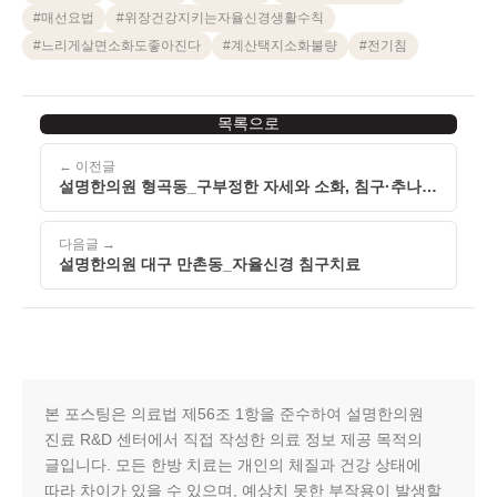
#
매선요법
#
위장건강지키는자율신경생활수칙
#
느리게살면소화도좋아진다
#
계산택지소화불량
#
전기침
목록으로
← 이전글
설명한의원 형곡동_구부정한 자세와 소화, 침구·추나로
살핍니다
다음글 →
설명한의원 대구 만촌동_자율신경 침구치료
본 포스팅은 의료법 제56조 1항을 준수하여 설명한의원
진료 R&D 센터에서 직접 작성한 의료 정보 제공 목적의
글입니다. 모든 한방 치료는 개인의 체질과 건강 상태에
따라 차이가 있을 수 있으며, 예상치 못한 부작용이 발생할