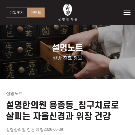
리얼후기
이벤트
설명노트
한방 진료 정보
설명노트
설명한의원 용종동_침구치료로
살피는 자율신경과 위장 건강
2026-05-09
설명한의원 인천 계양