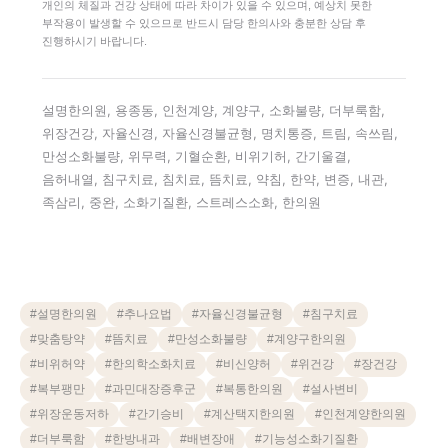
개인의 체질과 건강 상태에 따라 차이가 있을 수 있으며, 예상치 못한
부작용이 발생할 수 있으므로 반드시 담당 한의사와 충분한 상담 후
진행하시기 바랍니다.
설명한의원, 용종동, 인천계양, 계양구, 소화불량, 더부룩함,
위장건강, 자율신경, 자율신경불균형, 명치통증, 트림, 속쓰림,
만성소화불량, 위무력, 기혈순환, 비위기허, 간기울결,
음허내열, 침구치료, 침치료, 뜸치료, 약침, 한약, 변증, 내관,
족삼리, 중완, 소화기질환, 스트레스소화, 한의원
#
설명한의원
#
추나요법
#
자율신경불균형
#
침구치료
#
맞춤탕약
#
뜸치료
#
만성소화불량
#
계양구한의원
#
비위허약
#
한의학소화치료
#
비신양허
#
위건강
#
장건강
#
복부팽만
#
과민대장증후군
#
복통한의원
#
설사변비
#
위장운동저하
#
간기승비
#
계산택지한의원
#
인천계양한의원
#
더부룩함
#
한방내과
#
배변장애
#
기능성소화기질환