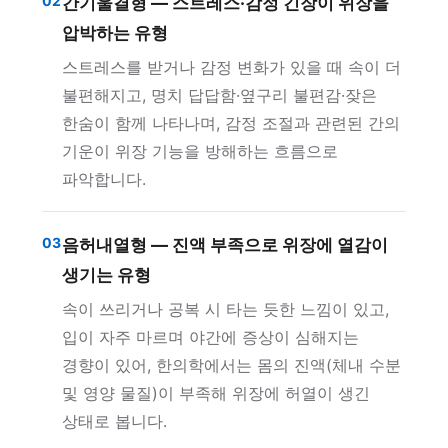
02
간기울결형 — 스트레스·감정 긴장이 위장을
압박하는 유형
스트레스를 받거나 감정 변화가 있을 때 속이 더
불편해지고, 명치 답답함·옆구리 불편감·잦은
한숨이 함께 나타나며, 감정 조절과 관련된 간의
기운이 위장 기능을 방해하는 흐름으로
파악합니다.
03
음허내열형 — 진액 부족으로 위장에 열감이
생기는 유형
속이 쓰리거나 공복 시 타는 듯한 느낌이 있고,
입이 자주 마르며 야간에 증상이 심해지는
경향이 있어, 한의학에서는 몸의 진액(체내 수분
및 영양 물질)이 부족해 위장에 허열이 생긴
상태로 봅니다.