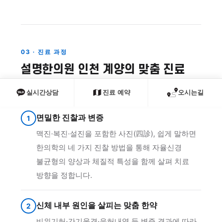
03 · 진료 과정
설명한의원 인천 계양의 맞춤 진료
과정
실시간상담
진료 예약
오시는길
면밀한 진찰과 변증
1
맥진·복진·설진을 포함한 사진(四診), 쉽게 말하면
한의학의 네 가지 진찰 방법을 통해 자율신경
불균형의 양상과 체질적 특성을 함께 살펴 치료
방향을 정합니다.
신체 내부 원인을 살피는 맞춤 한약
2
비위기허·간기울결·음허내열 등 변증 결과에 따라