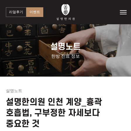
리얼후기
이벤트
설명노트
한방 진료 정보
설명노트
설명한의원 인천 계양_흉곽
호흡법, 구부정한 자세보다
중요한 것