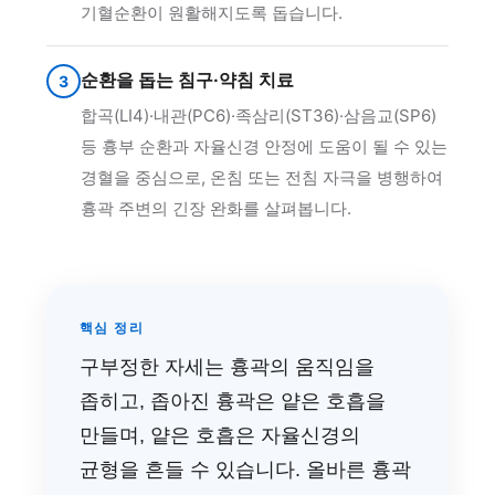
기혈순환이 원활해지도록 돕습니다.
순환을 돕는 침구·약침 치료
3
합곡(LI4)·내관(PC6)·족삼리(ST36)·삼음교(SP6)
등 흉부 순환과 자율신경 안정에 도움이 될 수 있는
경혈을 중심으로, 온침 또는 전침 자극을 병행하여
흉곽 주변의 긴장 완화를 살펴봅니다.
핵심 정리
구부정한 자세는 흉곽의 움직임을
좁히고, 좁아진 흉곽은 얕은 호흡을
만들며, 얕은 호흡은 자율신경의
균형을 흔들 수 있습니다. 올바른 흉곽