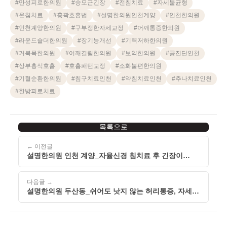
#
만성피로한의원
#
승모근긴장
#
전침치료
#
자세불균형
#
온침치료
#
흉곽호흡법
#
설명한의원인천계양
#
인천한의원
#
인천계양한의원
#
구부정한자세교정
#
어깨통증한의원
#
라운드숄더한의원
#
장기능개선
#
기력저하한의원
#
거북목한의원
#
어깨결림한의원
#
보약한의원
#
공진단인천
#
상부흉식호흡
#
호흡패턴교정
#
소화불편한의원
#
기혈순환한의원
#
침구치료인천
#
약침치료인천
#
추나치료인천
#
한방피로치료
목록으로
← 이전글
설명한의원 인천 계양_자율신경 침치료 후 긴장이
풀리면
다음글 →
설명한의원 두산동_쉬어도 낫지 않는 허리통증, 자세
패턴이 원인일 수 있습니다