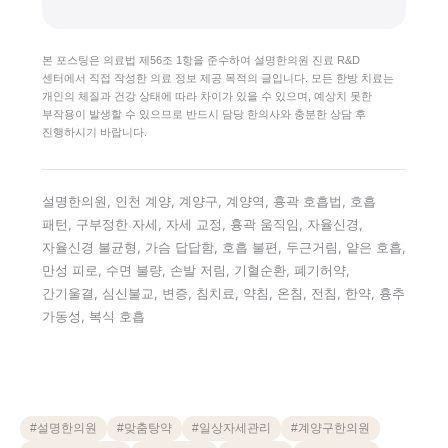
본 포스팅은 의료법 제56조 1항을 준수하여 설명한의원 진료 R&D
센터에서 직접 작성한 의료 정보 제공 목적의 글입니다. 모든 한방 치료는
개인의 체질과 건강 상태에 따라 차이가 있을 수 있으며, 예상치 못한
부작용이 발생할 수 있으므로 반드시 담당 한의사와 충분한 상담 후
진행하시기 바랍니다.
설명한의원, 인천 계양, 계양구, 계양역, 흉곽 호흡법, 호흡
패턴, 구부정한 자세, 자세 교정, 흉곽 움직임, 자율신경,
자율신경 불균형, 가슴 답답함, 호흡 불편, 두근거림, 얕은 호흡,
만성 피로, 수면 불량, 손발 저림, 기혈순환, 폐기허약,
간기울결, 심신불교, 변증, 침치료, 약침, 온침, 전침, 한약, 흉추
가동성, 복식 호흡
#
설명한의원
#
맞춤탕약
#
일상자세관리
#
계양구한의원