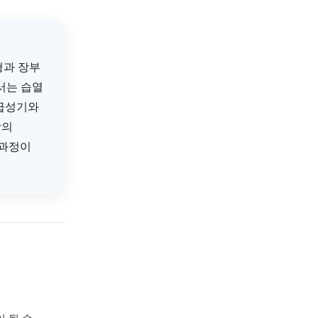
비탕 계열 처방을 개인 상태에
 치료를 탕약과 병행하여
자율신경 불균형과 장부
다. 한의학에서는 습열