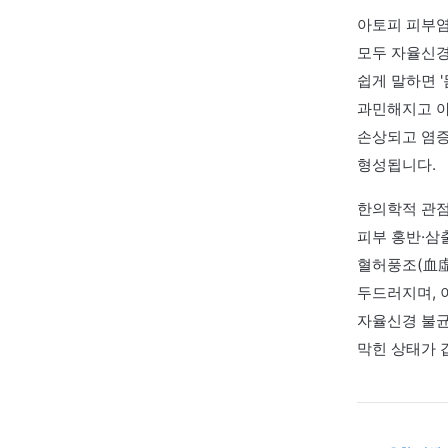
01 · 증
겉으
아토피
모두 
쉽게 
과민해
손상되
형성됩
한의학
피부 
혈허풍