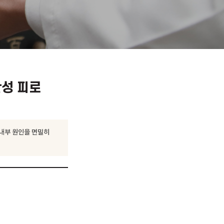
아토피·만성 피로
 형곡에서 신체 내부 원인을 면밀히