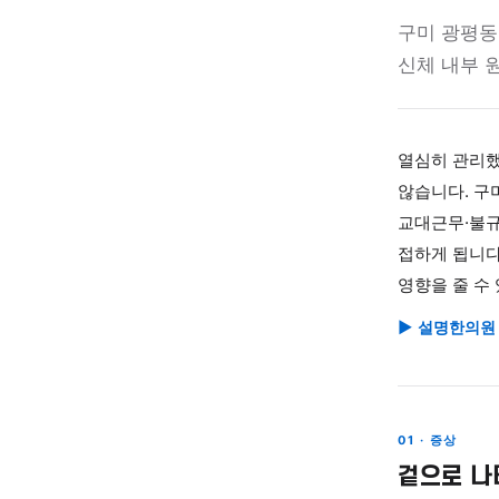
설명한의
맞
구미 
신체 
열심히
않습니
교대근
접하게
영향을
▶ 설명