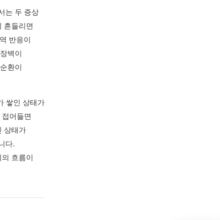
만, 한의학에서는 두 증상
다. 자율신경이 흔들리면
 되어, 피부 면역 반응이
긁을수록 피부 장벽이
욱 누적되는 악순환이
에 열과 습기가 쌓인 상태가
니다. 만성기로 접어들면
바람에 민감해진 상태가