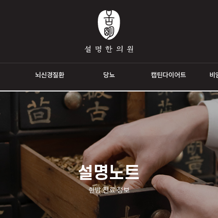
통증
뇌신경질환
당뇨
캡틴다이
설명노트
한방 진료 정보