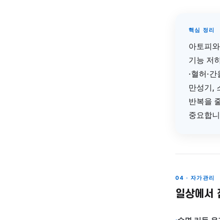
원
신
2
습
맞
순
3
기
진
핵
아
기