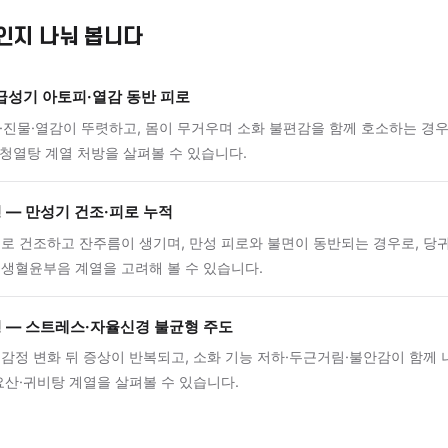
지며, 이 단계에서는 피로감·건조함·가려움이 동시에 나타나는
경 불균형이 지속되면 간기울결(肝氣鬱結), 쉽게 말하면 스트
상태가 겹쳐 증상이 더욱 반복적으로 나타날 수 있습니다.
유형 감별
 유형인지 나눠 봅니다
형 — 급성기 아토피·열감 동반 피로
에 홍반·진물·열감이 뚜렷하고, 몸이 무거우며 소화 불편감을 함께
해독탕·청열탕 계열 처방을 살펴볼 수 있습니다.
풍조형 — 만성기 건조·피로 누적