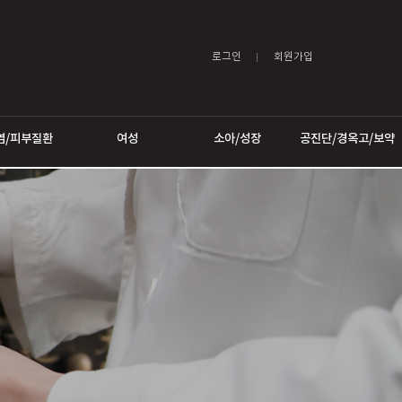
로그인
어트
비염/피부질환
여성
소아/성장