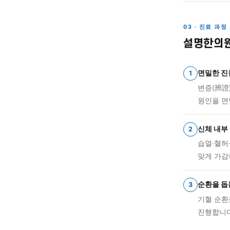
피부
육미
03
간울
스트
경우
03 · 
설명
면
1
변