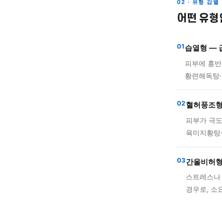
두드러
자율신
막힌 
02 · 
어떤
01
습열
피부
황련
02
혈허