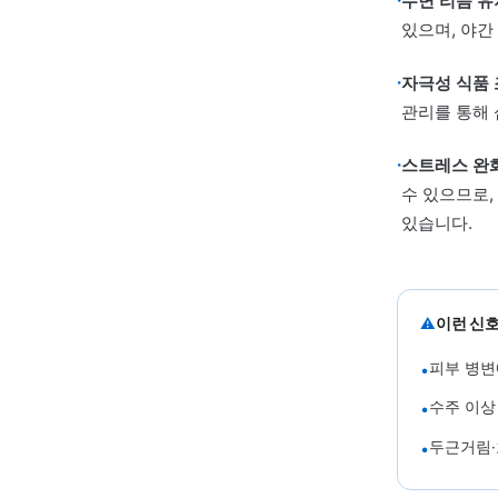
·
만
반
중
04 · 
일상
·
수면 
있으며
·
자극성