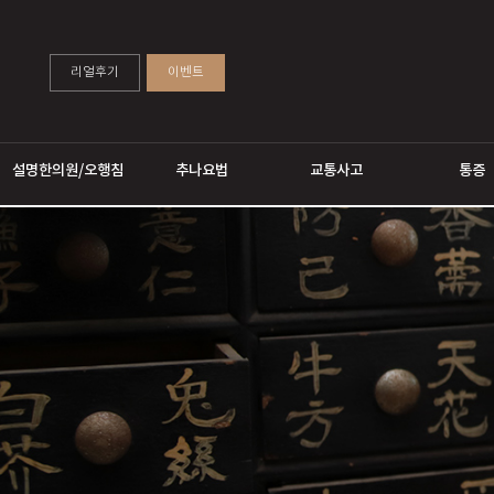
리얼후기
이벤트
설명한의원/오행침
추나요법
교통사고