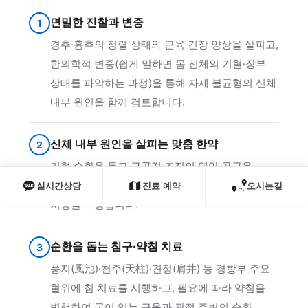
면밀한 진찰과 변증
1
경추·흉추의 정렬 상태와 근육 긴장 양상을 살피고,
한의학적 변증(쉽게 말하면 몸 전체의 기혈·장부
상태를 파악하는 과정)을 통해 자세 불균형의 신체
내부 원인을 함께 검토합니다.
신체 내부 원인을 살피는 맞춤 한약
2
기혈 순환을 돕고 근골격 조직의 영양 공급을
지원할 수 있도록, 개인의 체질과 증상 유형에 따라
실시간상담
진료 예약
오시는길
처방을 구성합니다.
순환을 돕는 침구·약침 치료
3
풍지(風池)·천주(天柱)·견정(肩井) 등 경항부 주요
혈위에 침 치료를 시행하고, 필요에 따라 약침을
병행하여 굳어 있는 근육과 관절 주변의 순환