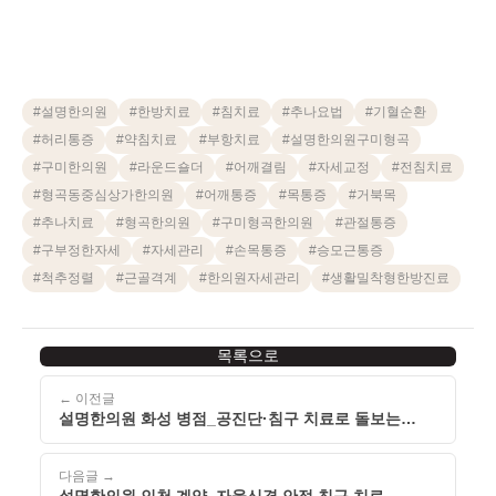
#
설명한의원
#
한방치료
#
침치료
#
추나요법
#
기혈순환
#
허리통증
#
약침치료
#
부항치료
#
설명한의원구미형곡
#
구미한의원
#
라운드숄더
#
어깨결림
#
자세교정
#
전침치료
#
형곡동중심상가한의원
#
어깨통증
#
목통증
#
거북목
#
추나치료
#
형곡한의원
#
구미형곡한의원
#
관절통증
#
구부정한자세
#
자세관리
#
손목통증
#
승모근통증
#
척추정렬
#
근골격계
#
한의원자세관리
#
생활밀착형한방진료
목록으로
← 이전글
설명한의원 화성 병점_공진단·침구 치료로 돌보는
자율신경
다음글 →