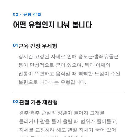
02 · 유형 감별
어떤 유형인지 나눠 봅니다
01
근육 긴장 우세형
장시간 고정된 자세로 인해 승모근·흉쇄유돌근
등이 만성적으로 굳어 있으며, 목과 어깨의
압통이 뚜렷하고 움직일 때 뻑뻑한 느낌이 주된
불편으로 나타나는 유형입니다.
02
관절 가동 제한형
경추·흉추 관절의 정렬이 틀어져 고개를
돌리거나 팔을 들어 올릴 때 범위가 줄어들고,
자세를 교정하려 해도 관절 자체가 굳어 있어