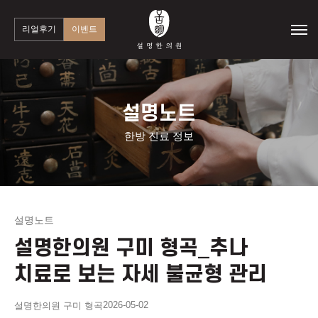
리얼후기
이벤트
설명노트
한방 진료 정보
설명노트
설명한의원 구미 형곡_추나
치료로 보는 자세 불균형 관리
2026-05-02
설명한의원 구미 형곡