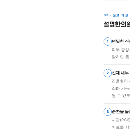
소화
양상
03
음허
몸의
입 
03 · 
설명
면
1
피