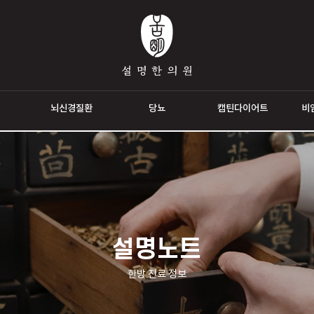
통증
뇌신경질환
당뇨
캡틴다이
설명노트
한방 진료 정보