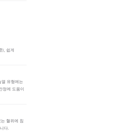
가 붉게 달아오르는 습진
하고 각질이 일어나며, 미열감·
 살펴 변증(辨證), 쉽게