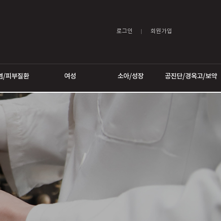
로그인
어트
비염/피부질환
여성
소아/성장