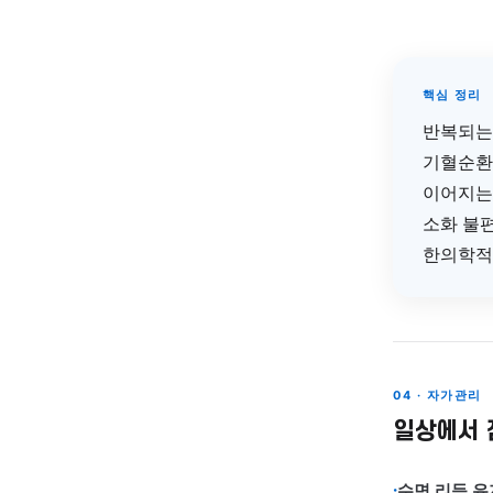
말
신
2
간
소
될
순
3
내
치
핵
반