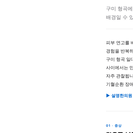
설명한의
자
구미 
배경일
피부 
경험을
구미 
사이에
자주 
기혈순