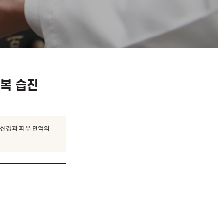
 보는 반복 습진
구미 형곡에서 자율신경과 피부 면역의