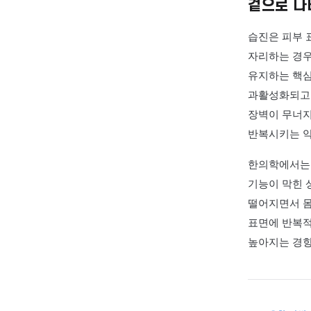
▶ 설명
01 · 증
겉으
습진은
자리하
유지하
과활성
장벽이
반복시
한의학
기능이 