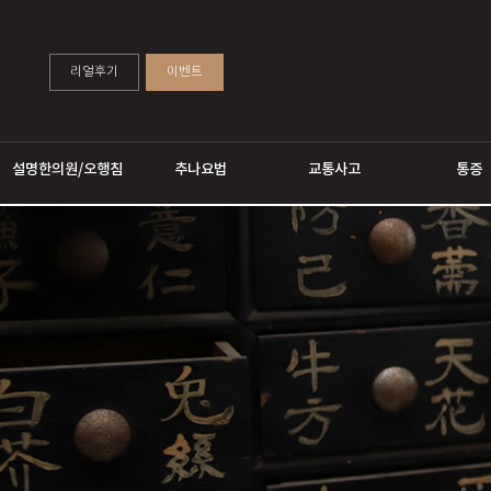
리얼후기
이벤트
설명한의원/오행침
추나요법
교통사고