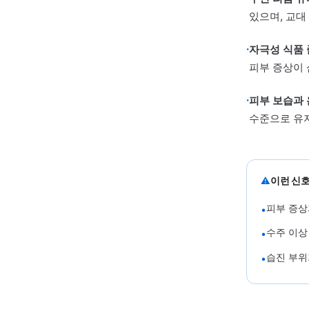
기
이
소
한
04 · 
일상
·
수면 
있으며
·
자극성