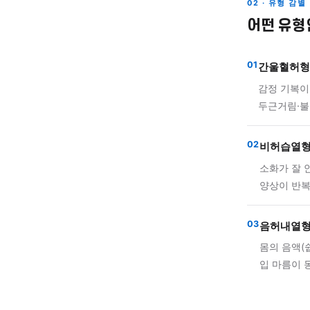
떨어지
표면에
높아지
02 · 
어떤
01
간울
감정
두근
02
비허