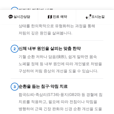
면밀한 진찰과 변증
1
실시간상담
진료 예약
오시는길
자세 평가와 함께 변증(辨證), 쉽게 말하면 몸
상태를 한의학적으로 유형화하는 과정을 통해
저림의 깊은 원인을 살펴봅니다.
신체 내부 원인을 살피는 맞춤 한약
2
기혈 순환 저하나 담음(痰飮), 쉽게 말하면 몸속
노폐물 정체 등 내부 원인에 따라 개인별로 처방을
구성하여 저림 증상의 개선을 도울 수 있습니다.
순환을 돕는 침구·약침 치료
3
합곡(LI4)·족삼리(ST36)·풍지(GB20) 등 경혈에 침
치료를 적용하고, 필요에 따라 전침이나 약침을
병행하여 근육 긴장 완화와 신경 순환 개선을 도울