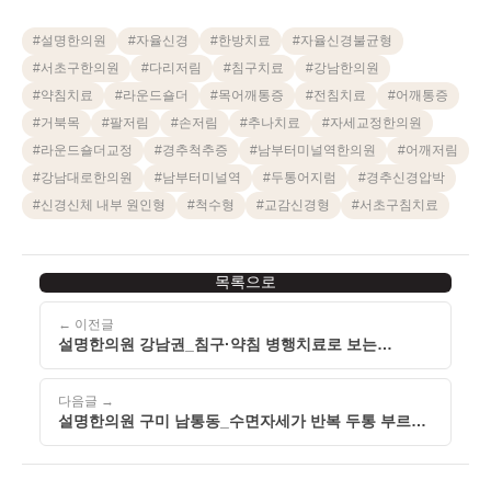
#
설명한의원
#
자율신경
#
한방치료
#
자율신경불균형
#
서초구한의원
#
다리저림
#
침구치료
#
강남한의원
#
약침치료
#
라운드숄더
#
목어깨통증
#
전침치료
#
어깨통증
#
거북목
#
팔저림
#
손저림
#
추나치료
#
자세교정한의원
#
라운드숄더교정
#
경추척추증
#
남부터미널역한의원
#
어깨저림
#
강남대로한의원
#
남부터미널역
#
두통어지럼
#
경추신경압박
#
신경신체 내부 원인형
#
척수형
#
교감신경형
#
서초구침치료
목록으로
← 이전글
설명한의원 강남권_침구·약침 병행치료로 보는
스트레스성 안면마비
다음글 →
설명한의원 구미 남통동_수면자세가 반복 두통 부르는
이유