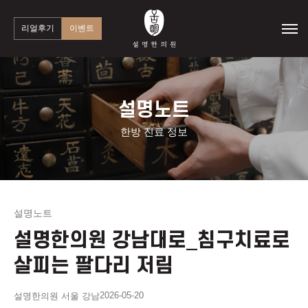
리얼후기
이벤트
설명노트
한방 진료 정보
설명노트
설명한의원 강남대로_침구치료로
살피는 팔다리 저림
2026-05-20
설명한의원 서울 강남