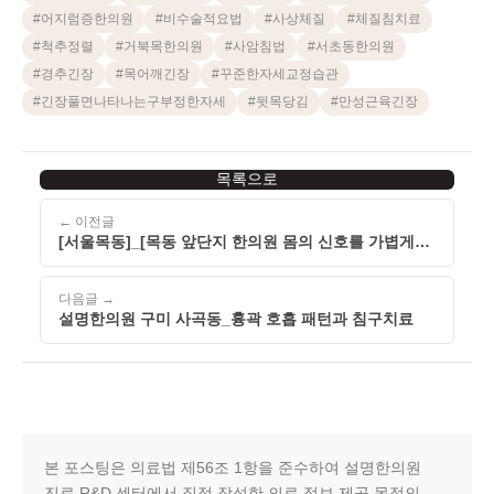
#
어지럼증한의원
#
비수술적요법
#
사상체질
#
체질침치료
#
척추정렬
#
거북목한의원
#
사암침법
#
서초동한의원
#
경추긴장
#
목어깨긴장
#
꾸준한자세교정습관
#
긴장풀면나타나는구부정한자세
#
뒷목당김
#
만성근육긴장
목록으로
← 이전글
[서울목동]_[목동 앞단지 한의원 몸의 신호를 가볍게
여겼을 때 만성화되는 위험성]_[260515]
다음글 →
설명한의원 구미 사곡동_흉곽 호흡 패턴과 침구치료
본 포스팅은 의료법 제56조 1항을 준수하여 설명한의원
진료 R&D 센터에서 직접 작성한 의료 정보 제공 목적의