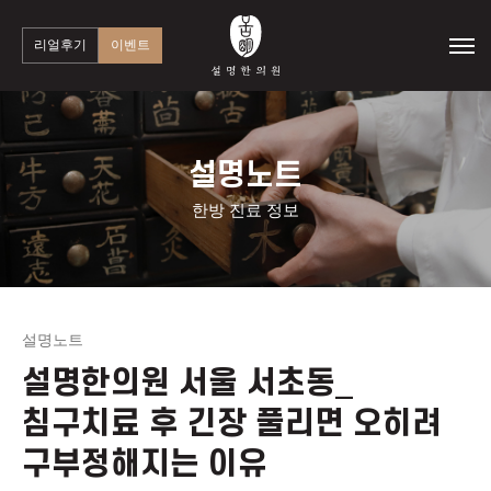
리얼후기
이벤트
설명노트
한방 진료 정보
설명노트
설명한의원 서울 서초동_
침구치료 후 긴장 풀리면 오히려
구부정해지는 이유