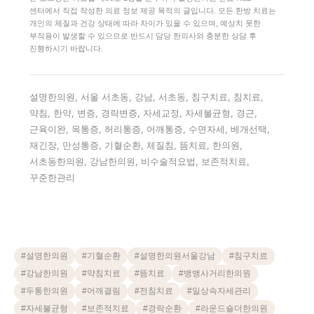
센터에서 직접 작성한 의료 정보 제공 목적의 글입니다. 모든 한방 치료는
개인의 체질과 건강 상태에 따라 차이가 있을 수 있으며, 예상치 못한
부작용이 발생할 수 있으므로 반드시 담당 한의사와 충분한 상담 후
진행하시기 바랍니다.
설명한의원, 서울 서초동, 강남, 서초동, 침구치료, 침치료,
약침, 한약, 변증, 경락변증, 자세교정, 자세불균형, 경근,
근육이완, 목통증, 허리통증, 어깨통증, 수면자세, 베개선택,
재긴장, 만성통증, 기혈순환, 체질침, 뜸치료, 한의원,
서초동한의원, 강남한의원, 비수술적요법, 보존적치료,
꾸준한관리
#
설명한의원
#
기혈순환
#
설명한의원서울강남
#
침구치료
#
강남한의원
#
약침치료
#
뜸치료
#
뱅뱅사거리한의원
#
두통한의원
#
어깨결림
#
전침치료
#
일상속자세관리
#
자세불균형
#
보존적치료
#
경락순환
#
라운드숄더한의원