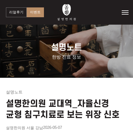
리얼후기
이벤트
설명노트
한방 진료 정보
설명노트
설명한의원 교대역_자율신경
균형 침구치료로 보는 위장 신호
2026-05-07
설명한의원 서울 강남