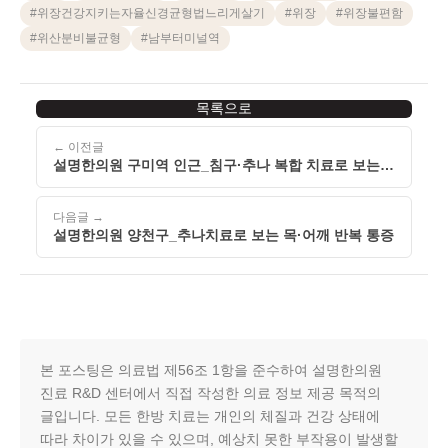
#
위장건강지키는자율신경균형법느리게살기
#
위장
#
위장불편함
#
위산분비불균형
#
남부터미널역
목록으로
← 이전글
설명한의원 구미역 인근_침구·추나 복합 치료로 보는
구부정한 자세
다음글 →
설명한의원 양천구_추나치료로 보는 목·어깨 반복 통증
본 포스팅은 의료법 제56조 1항을 준수하여 설명한의원
진료 R&D 센터에서 직접 작성한 의료 정보 제공 목적의
글입니다. 모든 한방 치료는 개인의 체질과 건강 상태에
따라 차이가 있을 수 있으며, 예상치 못한 부작용이 발생할