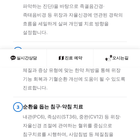
파악하는 진단)을 바탕으로 족궐음간경·
족태음비경 등 위장과 자율신경에 연관된 경락의
흐름을 세밀하게 살펴 개인별 치료 방향을
설정합니다.
신체 내부 원인을 살피는 맞춤 한약
2
실시간상담
진료 예약
오시는길
비위 기능 저하, 간기 울결 등 깊은 원인을 살펴
체질과 증상 유형에 맞는 한약 처방을 통해 위장
기능 회복과 기혈순환 개선에 도움이 될 수 있도록
진료합니다.
순환을 돕는 침구·약침 치료
3
내관(PC6), 족삼리(ST36), 중완(CV12) 등 위장·
자율신경 조절에 관여하는 혈위를 중심으로
침구치료를 시행하며, 사암침법 등 체질침을