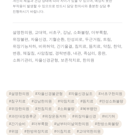
개인의 체질과 건강 상태에 따라 차이가 있을 수 있으며, 예상치 못한
부작용이 발생할 수 있으므로 반드시 담당 한의사와 충분한 상담 후
진행하시기 바랍니다.
설명한의원, 교대역, 서초구, 강남, 소화불량, 더부룩함,
위장불편, 자율신경, 기혈순환, 만성피로, 두근거림, 트림,
위장기능저하, 비위허약, 간기울결, 침치료, 뜸치료, 약침, 한약,
변증, 체질침, 사암침법, 경락변증, 내관, 족삼리, 중완,
소화기관리, 자율신경균형, 보존적치료, 한의원
#
설명한의원
#
자율신경불균형
#
자율신경실조
#
서초구한의원
#
침구치료
#
강남한의원
#
약침치료
#
뜸치료
#
만성소화불량
#
위장한의원
#
전침치료
#
소화불량
#
복부팽만
#
과민대장증후군
#
위장운동저하
#
위장자율신경
#
비기허
#
간기승비
#
더부룩함
#
남부터미널역한의원
#
한방소화불량
#
위염
#
한방위장치료
#
이침치료
#
교대역한의원