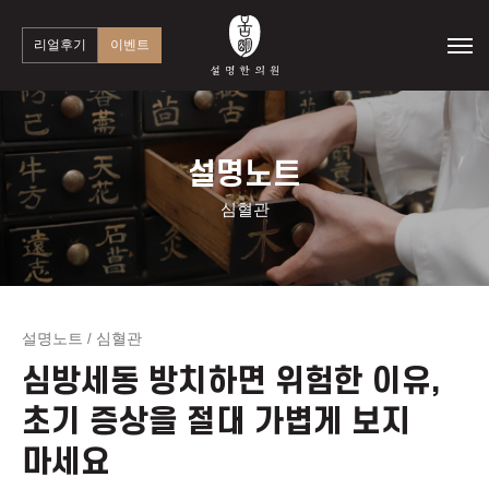
리얼후기
이벤트
설명노트
심혈관
설명노트
심혈관
/
심방세동 방치하면 위험한 이유,
초기 증상을 절대 가볍게 보지
마세요