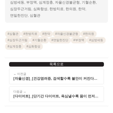
심방세동, 부정맥, 심계정충, 자율신경불균형, 기혈순환,
심장두근거림, 심화항성, 한방치료, 한의원, 한약,
면밀한진단, 심혈관
#
심혈관
#
한방치료
#
한약
#
자율신경불균형
#
한의원
#
심장두근거림
#
기혈순환
#
면밀한진단
#
부정맥
#
심방세동
#
심계정충
#
심화항성
목록으로
← 이전글
[자율신경]_[건강염려증, 검색할수록 불안이 커진다면
자율신경을 살펴보세요]_[260510]
다음글 →
[다이어트]_[단기간 다이어트, 욕심낼수록 몸이 먼저
지치는 이유]_[260510]