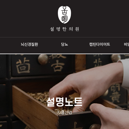
통증
뇌신경질환
당뇨
캡틴다이
설명노트
자율신경