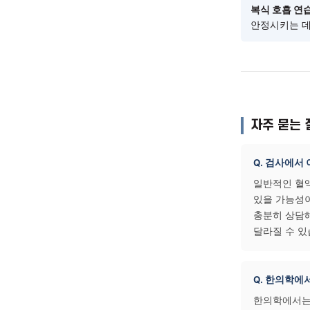
일상
체온 
도움이
규칙적
과정을
복식 
안정시