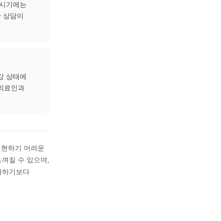
일 수 있나요?
율신경계 불균형이 관련되어
 자율신경계 상태에 대해
 상태에 따라 접근 방향이
 기능의 허실(虛實) 등의
몸의 변화가 큰 시기에는
한의사와의 충분한 상담이
나요?