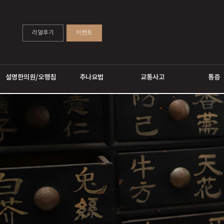
리얼후기
이벤트
설명한의원/오행침
추나요법
교통사고