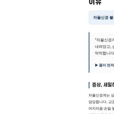
자율신
자율
이유
자율신
"자
내려
막막
▶ 