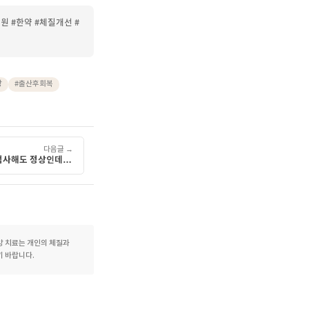
인의 체질과 건강 상태에
치하기보다 담당 의료인과
니다.
어 보지 않으면 표현하기 어려운
더 뚜렷하게 느껴질 수 있으며,
된다면 혼자 감내하기보다
#한방치료 #한의원 #한약 #체질개선 #