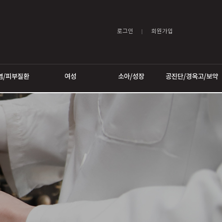
로그인
어트
비염/피부질환
여성
소아/성장