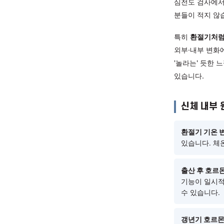
증상
자율신경계
담당합니
어지러움
심전도 
분들이 
특히
환절
외부·내
'놀라는'
있습니다
신체
환절기