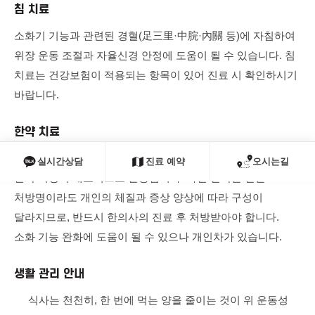
침 치료
소화기 기능과 관련된 경혈(足三里·中脘·內關 등)에 자침하여
위장 운동 조절과 자율신경 안정에 도움이 될 수 있습니다. 침
치료는 건강보험이 적용되는 항목이 있어 진료 시 확인하시기
바랍니다.
한약 치료
반하사심탕(半夏瀉心湯), 육군자탕(六君子湯) 등 소화기 관련
실시간상담
진료 예약
오시는길
한약 처방이 대표적으로 활용됩니다. 다만 한약은 같은
처방명이라도 개인의 체질과 증상 양상에 따라 구성이
달라지므로, 반드시 한의사의 진료 후 처방받아야 합니다.
소화 기능 완화에 도움이 될 수 있으나 개인차가 있습니다.
생활 관리 안내
식사는 천천히, 한 번에 먹는 양을 줄이는 것이 위 운동성