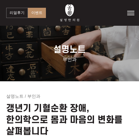
리얼후기
이벤트
설명노트
부인과
설명노트
부인과
/
갱년기 기혈순환 장애,
한의학으로 몸과 마음의 변화를
살펴봅니다