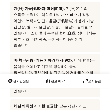
간(肝) 기울(氣鬱)과 혈허(血虛):
간(肝)은 기의
흐름을 조율하는 역할을 하며, 스트레스나 감정
억압이 누적되면 간기울결(肝氣鬱結)이 생겨 가슴
답답함, 옆구리 불편감, 두통, 우울감이 심화될 수
있습니다. 또한 혈이 부족한 혈허(血虛) 상태에서는
피부 건조, 어지럼증, 무기력감이 동반되기
쉽습니다.
비(脾)·위(胃) 기능 저하와 대사 변화:
비위(脾胃)는
음식을 소화하고 기혈을 생성하는 중심
장부입니다. 갱년기에 비위 기능이 저하되면 소화
불량, 복부 지방 증가, 체력 저하, 식욕 변화 등이
실시간상담
진료 예약
오시는길
나타날 수 있으며, 이는 대사량 감소와도 연관될 수
있습니다.
체질적 특성과 기혈 불균형:
같은 갱년기라도