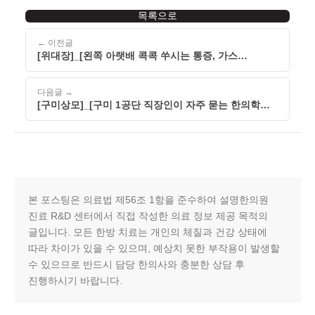
목록으로
← 이전글
[위대장]_[왼쪽 아랫배 콕콕 쑤시는 통증, 가스
때문만은 아닐 수 있습니다]_[260520]
다음글 →
[구미상모]_[구미 1공단 직장인이 자주 묻는 한의학
오해 바로잡기]_[260520]
본 포스팅은 의료법 제56조 1항을 준수하여 설명한의원
진료 R&D 센터에서 직접 작성한 의료 정보 제공 목적의
글입니다. 모든 한방 치료는 개인의 체질과 건강 상태에
따라 차이가 있을 수 있으며, 예상치 못한 부작용이 발생할
수 있으므로 반드시 담당 한의사와 충분한 상담 후
진행하시기 바랍니다.