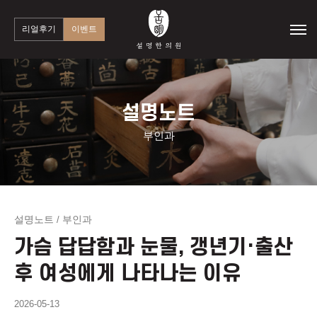
리얼후기
이벤트
설명노트
부인과
설명노트
부인과
/
가슴 답답함과 눈물, 갱년기·출산
후 여성에게 나타나는 이유
2026-05-13