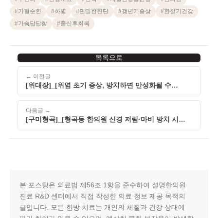
#
기혈순환
#
화병
#
면밀한진단
#
갱년기증상
#
환절기건강
#
가슴답답함
#
출산후회복
목록으로
← 이전글
[위대장]_[위염 초기 증상, 방치하면 만성화될 수
있습니다]_[260513]
다음글 →
[구미형곡]_[형곡동 한의원 신경 저림·마비 방치 시
주의해야 할 이유]_[260513]
본 포스팅은 의료법 제56조 1항을 준수하여 설명한의원
진료 R&D 센터에서 직접 작성한 의료 정보 제공 목적의
글입니다. 모든 한방 치료는 개인의 체질과 건강 상태에