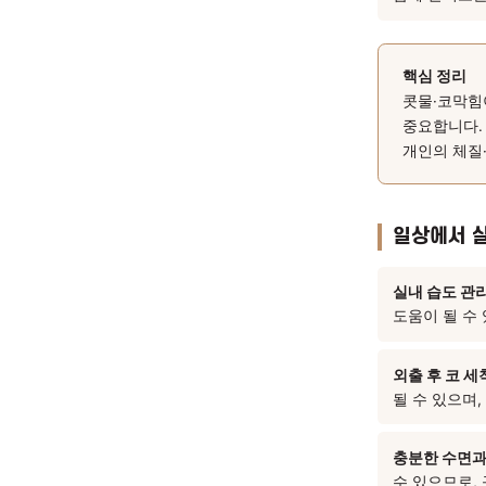
코 점막
만성 
완화되
폐·위
가 약
함께 
핵심
콧물
중요
개인
일상