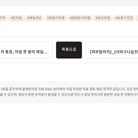
으므로 조기에 원인을 살펴보는 것이 도움이 될 수 있습니다.
 반복되는 콧물과 코막힘으로 일상이 불편하셨다면, 단순 감기로
 살펴보는 것이 만성화를 예방하는 데 도움이 될 수 있습니다. 
경을 함께 고려하여 체계적인 진료를 진행하고 있습니다. 불편한 
 충분히 상담해 보시길 권장합니다.
#비염증상 #알레르기비염 #만성비염 #코막힘원인 #환절기비염 #호흡기건강 
치료
#
한약
#
한의원
#
체질개선
#
환절기비염
#
알레르기비염
#
만성비염
비염증상