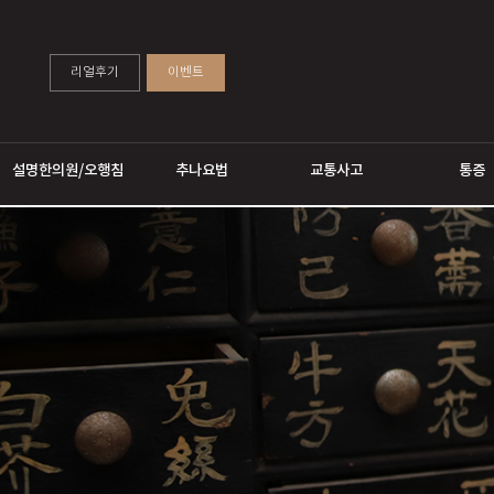
리얼후기
이벤트
설명한의원/오행침
추나요법
교통사고