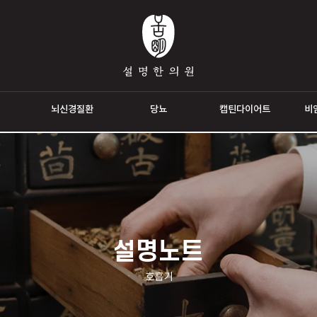
통증
뇌신경질환
당뇨
캡틴다이
설명노트
호흡기