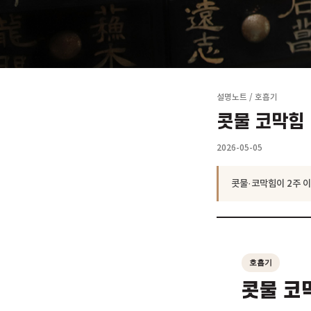
설명노트
/
호흡기
콧물 코
2026-05-05
콧물·코막힘이