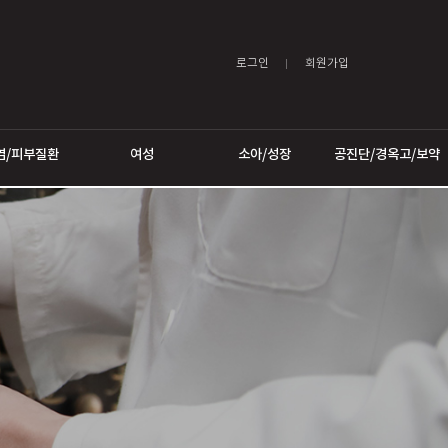
로그인
어트
비염/피부질환
여성
소아/성장