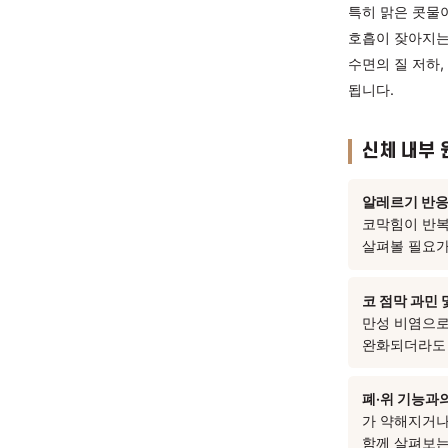
콧물과 
감기와 
경향이 
만성화로
특히 맑
호흡이 
수면의 질
됩니다.
신체
알레르
코막힘
살펴볼