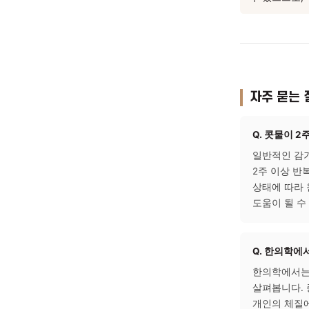
실내 
도움이
외출 후
될 수
충분한
수 있
자주 