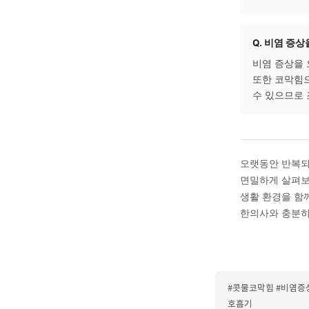
Q. 
일반적
2주 
상태에
도움이
Q. 
한의학
살펴봅
개인의
Q. 
비염 
또한 