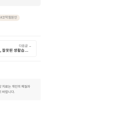
 여기고 지나치기보다 원인을
설명한의원에서는 개인의 체질과
증상이 지속된다면 담당
#한방치료 #한의원 #한약 #체질개선 #
#
호흡기건강
#
코막힘원인