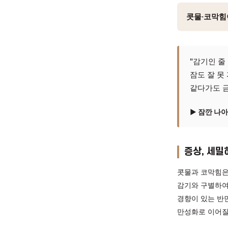
호흡기
콧물
콧물·
"감
잠도
같다
▶ 
증상