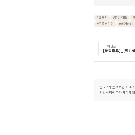
수 있
오랫동안
면밀하게
생활 환
한의사와
#콧물코막힘 
호흡기
#
호흡기
#
한방
#
콧물코막힘
#