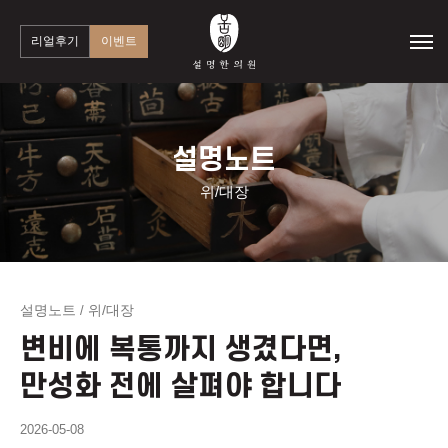
리얼후기
이벤트
설명노트
위/대장
설명노트
위/대장
/
변비에 복통까지 생겼다면,
만성화 전에 살펴야 합니다
2026-05-08