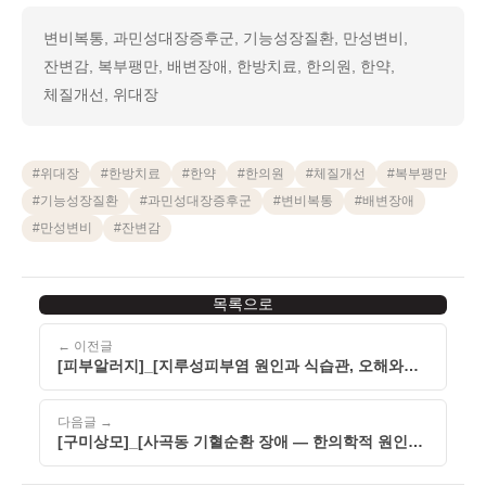
변비복통, 과민성대장증후군, 기능성장질환, 만성변비,
잔변감, 복부팽만, 배변장애, 한방치료, 한의원, 한약,
체질개선, 위대장
#
위대장
#
한방치료
#
한약
#
한의원
#
체질개선
#
복부팽만
#
기능성장질환
#
과민성대장증후군
#
변비복통
#
배변장애
#
만성변비
#
잔변감
목록으로
← 이전글
[피부알러지]_[지루성피부염 원인과 식습관, 오해와
진실을 바로잡습니다]_[260508]
다음글 →
[구미상모]_[사곡동 기혈순환 장애 — 한의학적 원인과
장부 기능 저하 심층 분석]_[260508]