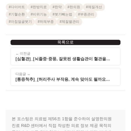
#
다이어트
#
한방치료
#
한약
#
한의원
#
체질개선
#
기혈순환
#
비위기능
#
붓기빼는법
#
부종관리
#
아침얼굴붓기
#
하체부종
#
체질별관리
목록으로
← 이전글
[심혈관]_[뇌졸중·중풍, 잘못된 생활습관이 혈관을
위협할 수 있습니다]_[260501]
다음글 →
[통증척추]_[허리주사 부작용, 계속 맞아도 될까요
한의학적 접근으로 알아보는 통증 관리법]_[260501]
본 포스팅은 의료법 제56조 1항을 준수하여 설명한의원
진료 R&D 센터에서 직접 작성한 의료 정보 제공 목적의