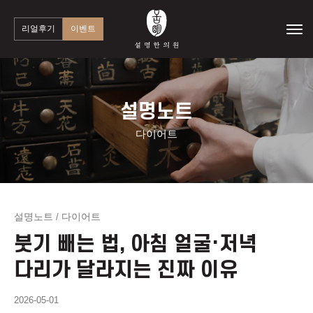
리얼후기
이벤트
설명노트
다이어트
설명노트
다이어트
/
붓기 빼는 법, 아침 얼굴·저녁
다리가 달라지는 진짜 이유
2026-05-01