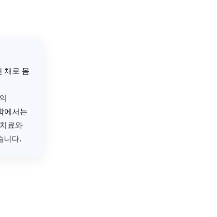
로가 반복되면 야간에도
 수면제의 효과를 상쇄하는
직전에 심해지는 경우,
진입 자체를 방해할 수
소되지 않고 내부에 쌓이면
뜨리는 악순환으로 이어질 수