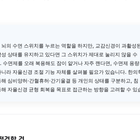
신경 과활성의 지속
· 만성 스트레스·불규칙한 생활 리듬·과
신경이 충분히 내려오지 않아 각성 상태가 유지되고, 이것이
으로 작용할 수 있습니다.
신경증(心臟神經症)적 요소
· 두근거림·흉부 불편감이 수면 
신경 조절 기능의 이상이 심장 박동 리듬에 영향을 미쳐 수면 
니다.
 억압과 기울(氣鬱)
· 분노·불안·우울 등의 감정이 충분히 해
(肝氣)의 순환이 막혀 야간 각성을 높이고 수면의 질을 떨어
니다.
심 정리