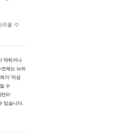
— 교감신경
을 취하기 어려울 수
 자신의 의지가 약하거나
은 않습니다. 수면제는 뇌의
태라면 몸 자체가 '각성
 상황이 만들어질 수
나 자주 깨는 패턴이