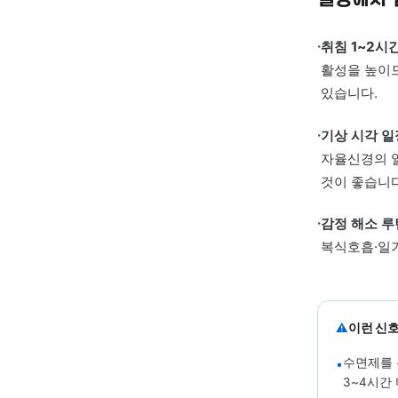
수
전
있
문
변
한
04 · 
일상
·
취침 
활성을