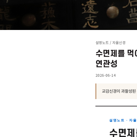
설명노트
/
자율신
수면제를
연관성
2026-06-14
교감신경이 