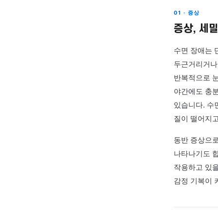
반복되
▶ 수면
01 · 증
증상
수면 
두근거
반복적
야간에
있습니
질이 