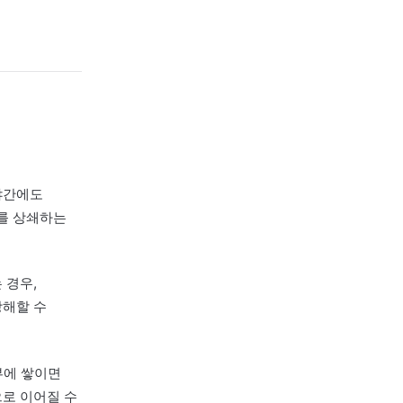
약해져 에너지가 바닥난
우로,
제시하고 있습니다.
 막혀 교감신경이 쉬지
 한숨이 잦은 경우로, 태충