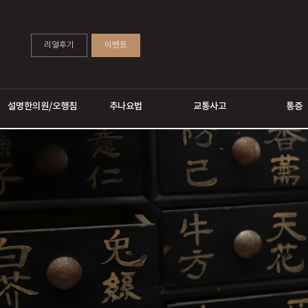
리얼후기
이벤트
설명한의원/오행침
추나요법
교통사고