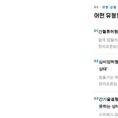
동반 증
나타나
작용하
감정 
02 · 
어떤
01
간혈
쉽게
한의