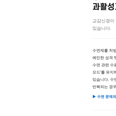
설명노트
수면
과
교감신
있습니
수면제
예민한
수면 
모드'
있습니