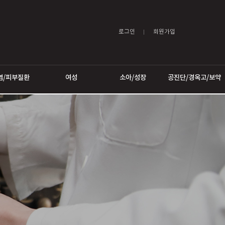
로그인
어트
비염/피부질환
여성
소아/성장