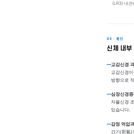
02
심비
상태
잠들
한의
03
간기
못하
스트
(L
03 · 
신체