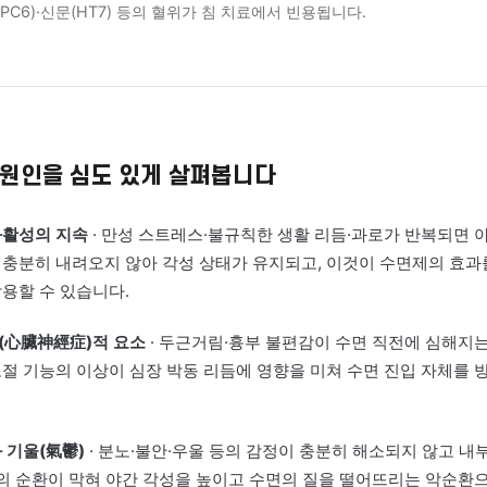
양허형(心脾兩虛型) — 쉽게 말하면 '심장과 소화기가 함께 
'
기는 하나 자주 깨고 피로·식욕 저하·두근거림이 함께 나타나는 경
표준임상진료지침에서는 귀비탕 가감 투여를 고려할 수 있다고 
울결형(肝氣鬱結型) — 쉽게 말하면 '감정과 기운이 체내에서
는 상태'
레스·감정 억압 후 잠자리에서 생각이 멈추지 않고 가슴이 답답하며
R3)·내관(PC6)·신문(HT7) 등의 혈위가 침 치료에서 빈용됩니다.
원인
 내부 원인을 심도 있게 살펴봅니다