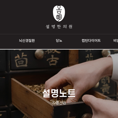
통증
뇌신경질환
당뇨
캡틴다이
설명노트
자율신경