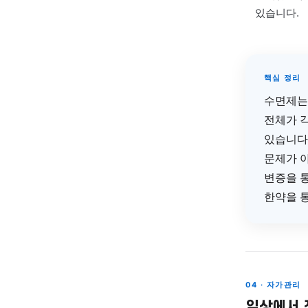
—
교감
교감
방향
—
심장
자율
있습
—
감정
간기
있습
핵