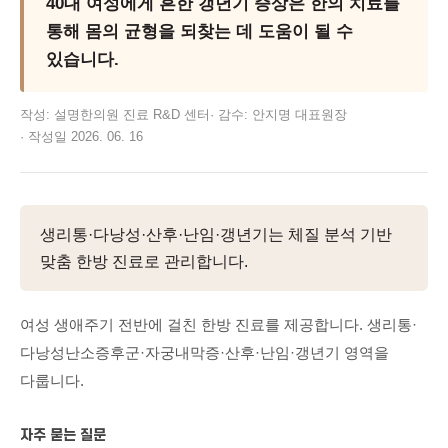
40대 여성에게 흔한 갱년기 증상은 한의 치료를
통해 몸의 균형을 되찾는 데 도움이 될 수
있습니다.
작성:
설명한의원 진료 R&D 센터
·
감수:
안지명
대표원장
·
작성일
2026. 06. 16
생리통·다낭성·산후·난임·갱년기는 체질 분석 기반
맞춤 한방 진료로 관리합니다.
여성 생애주기 전반에 걸친 한방 진료를 제공합니다. 생리통·
다낭성난소증후군·자궁내막증·산후·난임·갱년기 영역을
다룹니다.
자주 묻는 질문