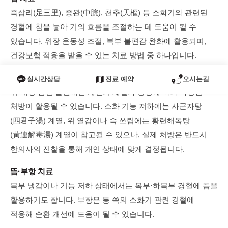
족삼리(足三里), 중완(中脘), 천추(天樞) 등 소화기와 관련된
경혈에 침을 놓아 기의 흐름을 조절하는 데 도움이 될 수
있습니다. 위장 운동성 조절, 복부 불편감 완화에 활용되며,
건강보험 적용을 받을 수 있는 치료 방법 중 하나입니다.
한약 치료
실시간상담
진료 예약
오시는길
위·대장 관련 불편에는 개인의 체질과 증상에 따라 다양한
처방이 활용될 수 있습니다. 소화 기능 저하에는 사군자탕
(四君子湯) 계열, 위 열감이나 속 쓰림에는 황련해독탕
(黃連解毒湯) 계열이 참고될 수 있으나, 실제 처방은 반드시
한의사의 진찰을 통해 개인 상태에 맞게 결정됩니다.
뜸·부항 치료
복부 냉감이나 기능 저하 상태에서는 복부·하복부 경혈에 뜸을
활용하기도 합니다. 부항은 등 쪽의 소화기 관련 경혈에
적용해 순환 개선에 도움이 될 수 있습니다.