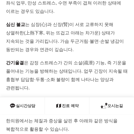
좌식 업무, 만성 스트레스, 수면 부족이 겹쳐 이러한 상태에
이르는 경우도 있습니다.
심신 불교
는 심장(心)과 신장(腎)이 서로 교류하지 못해
상열하한(上熱下寒, 위는 뜨겁고 아래는 차가운) 상태가
지속되는 것을 가리킵니다. 가슴 두근거림·불면·손발 냉감이
동반되는 경우와 연관이 깊습니다.
간기울결
은 감정 스트레스가 간의 소설(疏泄) 기능, 즉 기운을
풀어내는 기능을 방해하는 상태입니다. 업무 긴장이 지속될 때
흉협부 답답함·두통·소화 불량이 함께 나타나는 양상과
관련됩니다.
실시간상담
진료 예약
오시는길
한의 치료의 주요 접근 방식
한의원에서는 체질과 증상을 살핀 후 아래와 같은 방식을
복합적으로 활용할 수 있습니다.